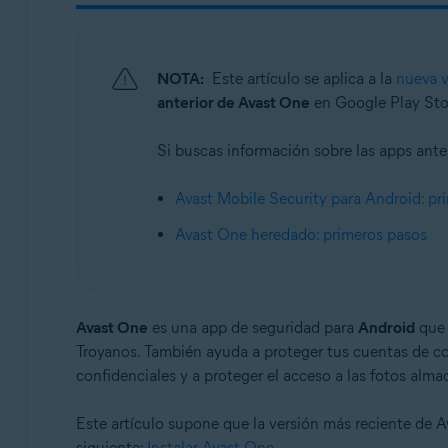
Sistemas operativos:
Android y iOS
NOTA:
Este artículo se aplica a la
nueva v
anterior de Avast One
en Google Play Stor
Si buscas información sobre las apps anteri
Avast Mobile Security para Android: pr
Avast One heredado: primeros pasos
Avast One
es una app de seguridad para
Android
que 
Troyanos. También ayuda a proteger tus cuentas de cor
confidenciales y a proteger el acceso a las fotos alma
Este artículo supone que la versión más reciente de Av
siguiente:
Instalar Avast One
.