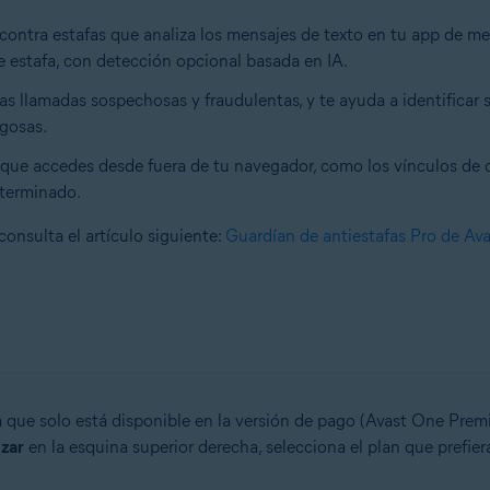
contra estafas que analiza los mensajes de texto en tu app de m
 estafa, con detección opcional basada en IA.
s llamadas sospechosas y fraudulentas, y te ayuda a identificar 
sgosas.
os que accedes desde fuera de tu navegador, como los vínculos de c
eterminado.
consulta el artículo siguiente:
Guardían de antiestafas Pro de Av
ue solo está disponible en la versión de pago (Avast One Premiu
izar
en la esquina superior derecha, selecciona el plan que prefiera