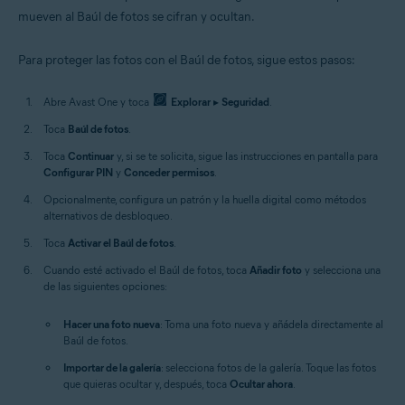
mueven al Baúl de fotos se cifran y ocultan.
Para proteger las fotos con el Baúl de fotos, sigue estos pasos:
Abre Avast One y toca
Explorar
▸
Seguridad
.
Toca
Baúl de fotos
.
Toca
Continuar
y, si se te solicita, sigue las instrucciones en pantalla para
Configurar PIN
y
Conceder permisos
.
Opcionalmente, configura un patrón y la huella digital como métodos
alternativos de desbloqueo.
Toca
Activar el Baúl de fotos
.
Cuando esté activado el Baúl de fotos, toca
Añadir foto
y selecciona una
de las siguientes opciones:
Hacer una foto nueva
: Toma una foto nueva y añádela directamente al
Baúl de fotos.
Importar de la galería
: selecciona fotos de la galería. Toque las fotos
que quieras ocultar y, después, toca
Ocultar ahora
.