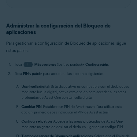
Administrar la configuración del Bloqueo de
aplicaciones
Para gestionar la configuración de Bloqueo de aplicaciones, sigue
estos pasos:
Toca
⋮
Más opciones
(los tres puntos) ▸
Configuración
.
Toca
PIN y patrón
para acceder a las opciones siguientes:
Usar huella digital
: Si tu dispositivo es compatible con el desbloqueo
mediante huella digital, activa esta opción para acceder a las áreas
protegidas de Avast One con tu huella digital.
Cambiar PIN
: Establece un PIN de Avast nuevo. Para utilizar esta
opción, primero debes introducir el PIN de Avast actual.
Configura el patrón
: Accede a las áreas protegidas de Avast One
mediante un gesto de deslizar el dedo en lugar de un código PIN.
Tiempo de espera de Bloqueo de aplicaciones
: Selecciona el límite de