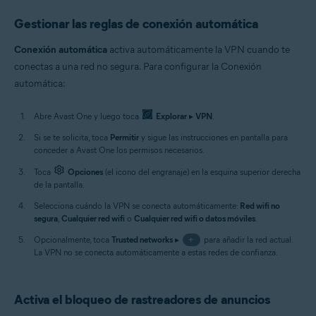
Gestionar las reglas de conexión automática
Conexión automática
activa automáticamente la VPN cuando te
conectas a una red no segura. Para configurar la Conexión
automática:
Abre Avast One y luego toca
Explorar
▸
VPN
.
Si se te solicita, toca
Permitir
y sigue las instrucciones en pantalla para
conceder a Avast One los permisos necesarios.
Toca
Opciones
(el icono del engranaje) en la esquina superior derecha
de la pantalla.
Selecciona cuándo la VPN se conecta automáticamente:
Red wifi no
segura
,
Cualquier red wifi
o
Cualquier red wifi o datos móviles
.
Opcionalmente, toca
Trusted networks
▸
+
para añadir la red actual.
La VPN no se conecta automáticamente a estas redes de confianza.
Activa el bloqueo de rastreadores de anuncios