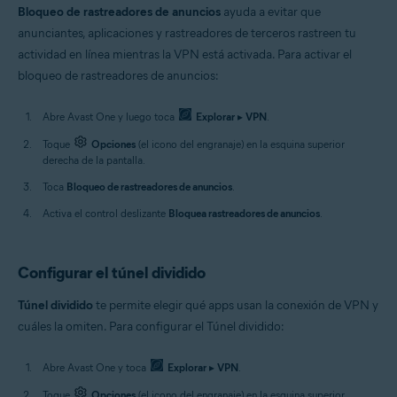
Bloqueo de rastreadores de anuncios
ayuda a evitar que
anunciantes, aplicaciones y rastreadores de terceros rastreen tu
actividad en línea mientras la VPN está activada. Para activar el
bloqueo de rastreadores de anuncios:
Abre Avast One y luego toca
Explorar
▸
VPN
.
Toque
Opciones
(el icono del engranaje) en la esquina superior
derecha de la pantalla.
Toca
Bloqueo de rastreadores de anuncios
.
Activa el control deslizante
Bloquea rastreadores de anuncios
.
Configurar el túnel dividido
Túnel dividido
te permite elegir qué apps usan la conexión de VPN y
cuáles la omiten. Para configurar el Túnel dividido:
Abre Avast One y toca
Explorar
▸
VPN
.
Toque
Opciones
(el icono del engranaje) en la esquina superior