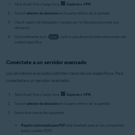
Abre Avast One y luego toca
Explorar
▸
VPN
.
Toca el
selector de ubicación
en la parte inferior de la pantalla.
Usa el cuadro de búsqueda o navega por la lista para encontrar una
ubicación.
Opcionalmente, toca
•••
junto a una ubicación para seleccionar una
ciudad específica.
Conéctate a un servidor avanzado
Los servidores avanzados admiten casos de uso específicos. Para
conectarte a un servidor avanzado:
Abre Avast One y luego toca
Explorar
▸
VPN
.
Toca el
selector de ubicación
en la parte inferior de la pantalla.
Selecciona una de las siguientes:
Región optimizada para P2P
está diseñada para el uso compartido
punto a punto (P2P).