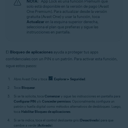
NOTA:
App Lock es una función Premium que
solo está disponible en la versión de pago (Avast
One Premium). Para actualizar desde la versión
gratuita (Avast One) y usar la función, toca
Actualizar
en la esquina superior derecha,
selecciona el plan que prefieras y sigue las
instrucciones en pantalla.
El
Bloqueo de aplicaciones
ayuda a proteger tus apps
confidenciales con un PIN o un patrón. Para activar esta función,
sigue estos pasos:
Abre Avast One y toca
Explorar
▸
Seguridad
.
Toca
Bloquear
.
Si se te solicita, toca
Comenzar
y sigue las instrucciones en pantalla para
Configurar PIN
y/o
Conceder permisos
. Opcionalmente, configura un
patrón y huella digital como métodos alternativos de desbloqueo. Luego,
toca
Habilitar Bloqueo de aplicaciones
.
Si se te indica, toca el control deslizante gris (
Desactivado
) para que
cambie a verde (
Activado
).