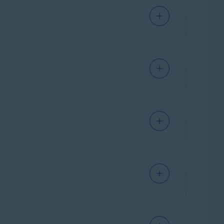
ření Avast SafePrice vyhledává dostupné
te.
EDGE
ylo zobchodů sdoplňky pro prohlížeče Firefox
o prohlížeče Firefox aOpera– časté otázky
.
pozici, změní se barva ikony rozšíření Avast
tupných kupónů zobrazíte kliknutím na