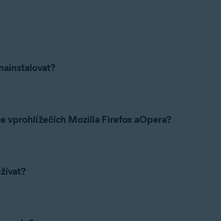
eče, které vám pomáhá šetřit peníze při online nakupování. Rozší
hlížeče, takže nemusíte opouštět stránku, kde se zrovna nachází
nainstalovat?
ogle Chrome
a
Microsoft Edge
. Řiďte se následujícím postupem.
e vprohlížečích Mozilla Firefox aOpera?
 jsme pro prohlížeče
Mozilla Firefox
a
Opera
ukončili. Rozšíření b
sledujícím článku:
Ukončení podpory rozšíření Avast SafePrice pr
žívat?
e stránku
rozšíření Avast SafePrice
.
 SafePrice automaticky vyhledává kupóny. Pokud jsou kupóny kdis
a oranžovou
azobrazí se počet nalezených kupónů. Seznam dos