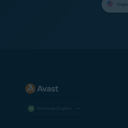
your
language:
Worldwide (English)