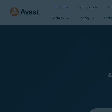
For home
For business
Fo
Security
Privacy
Perf
ة
Select