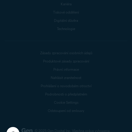
Kariéra
Tiskové oddělení
Digitální důvěra
Technologie
Zásady zpracování osobních údajů
Produktové zásady zpracování
Právní informace
Nahlásit zranitelnost
Prohlášení o novodobém otroctví
Podrobnosti o předplatném
Cookie Settings
Odstoupení od smlouvy
© 2025 Gen Digital Inc.
Všechna práva vyhrazena.