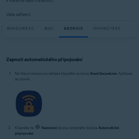
v kavárně nebo na letišti).
Windows, macOS, Android a iOS
Vaše zařízení:
WINDOWS PC
MAC
ANDROID
IPHONE/IPAD
Zapnutí automatického připojování
Na hlavní obrazovce zařízení klepněte na ikonu
Avast SecureLine
. Aplikace
se otevře.
Klepněte na
Nastavení
(ikona ozubeného kola) ▸
Automatické
připojování
.