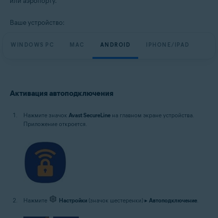
или аэропорту.
Windows, macOS, Android и iOS
Ваше устройство:
WINDOWS PC
MAC
ANDROID
IPHONE/IPAD
Активация автоподключения
Нажмите значок
Avast SecureLine
на главном экране устройства.
Приложение откроется.
Нажмите
Настройки
(значок шестеренки) ▸
Автоподключение
.