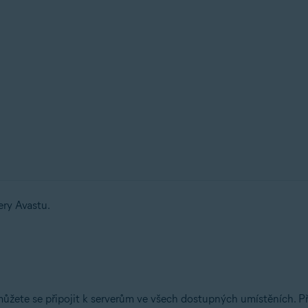
ery Avastu.
ůžete se připojit k serverům ve všech dostupných umístěních. Př