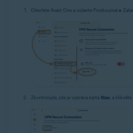
Otevřete Avast One a vyberte Prozkoumat ▸ Zabez
Zkontrolujte, zda je vybrána karta
Stav
, a kliknět