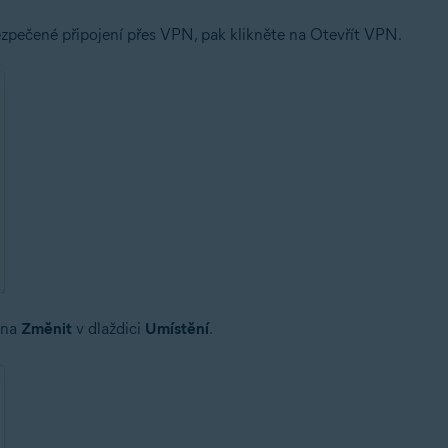
pečené připojení přes VPN, pak klikněte na Otevřít VPN.
e na
Změnit
v dlaždici
Umístění
.