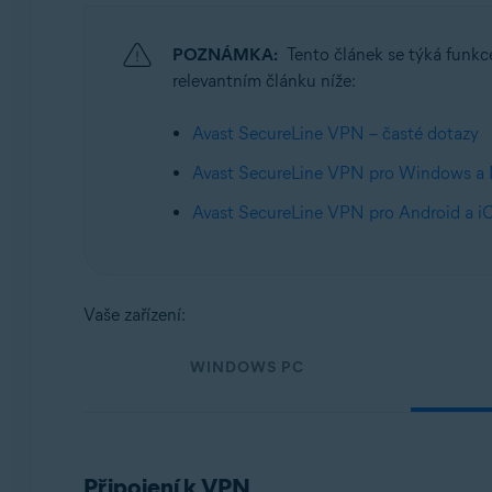
Operační systémy:
Windows, macOS, Android a iOS
POZNÁMKA:
Tento článek se týká funkc
relevantním článku níže:
Avast SecureLine VPN – časté dotazy
Avast SecureLine VPN pro Windows a 
Avast SecureLine VPN pro Android a i
Vaše zařízení:
WINDOWS PC
Připojení k VPN