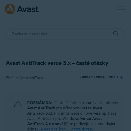
Avast AntiTrack verze 3.x – časté otázky
Platí pro Avast AntiTrack
ZOBRAZIT PODROBNOSTI
Produkty:
POZNÁMKA:
Tento článek je o staré verzi aplikace
Avast AntiTrack
Avast AntiTrack
pro Windows (
verze Avast
AntiTrack 3.x
). Pro informace o nové verzi aplikace
Avast AntiTrack pro Windows (
verze Avast
Operační systémy:
AntiTrack 4.x a novější
) se podívejte na následující
Windows
článek:
Avast AntiTrack – časté dotazy
.