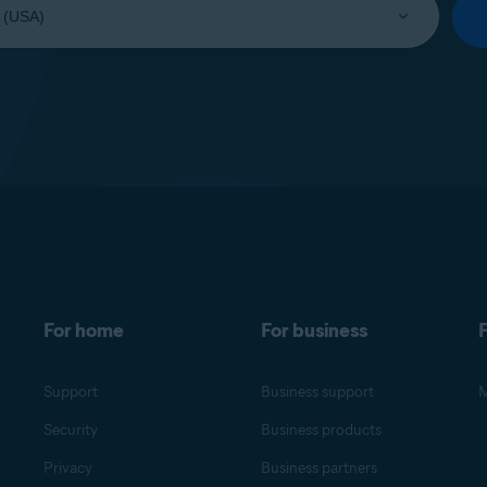
For home
For business
F
Support
Business support
M
Security
Business products
Privacy
Business partners