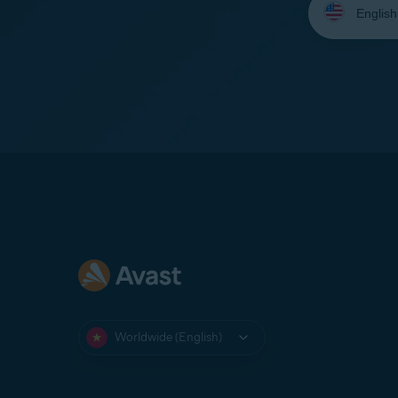
your
language:
Worldwide (English)