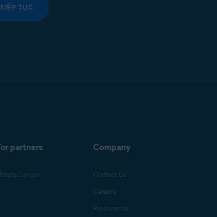
TIẾP TỤC
or partners
Company
obile Carriers
Contact Us
Careers
Press center