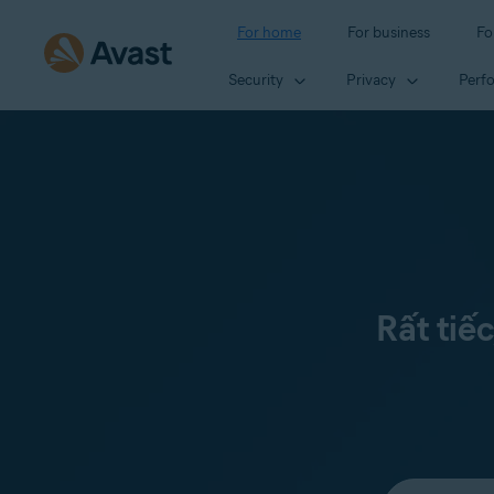
For home
For business
Fo
Security
Privacy
Perf
Rất tiế
Select