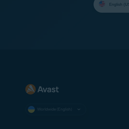
your
language:
Worldwide (English)