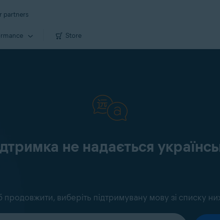
r partners
ormance
Store
ідтримка не надається україн
 продовжити, виберіть підтримувану мову зі списку ни