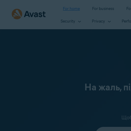
For home
For business
Fo
Security
Privacy
Perf
На жаль, п
Щоб
Select