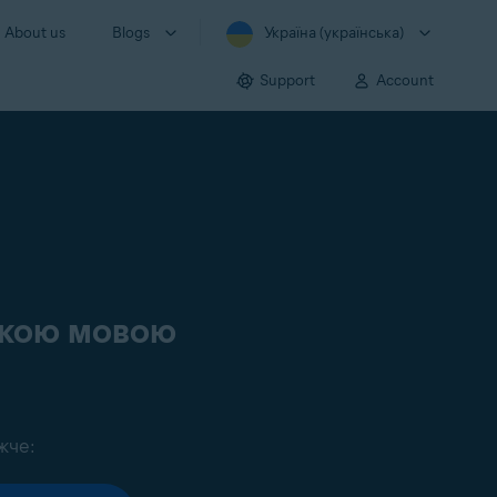
About us
Blogs
Україна (українська)
Support
Account
ською мовою
жче: