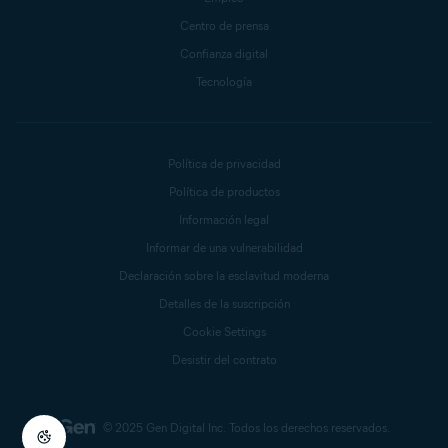
Centro de prensa
Confianza digital
Tecnología
Política de privacidad
Política de productos
Información legal
Informar de una vulnerabilidad
Declaración sobre la esclavitud moderna
Detalles de la suscripción
Cookie Settings
Desistir del contrato
© 2025 Gen Digital Inc.
Todos los derechos reservados.