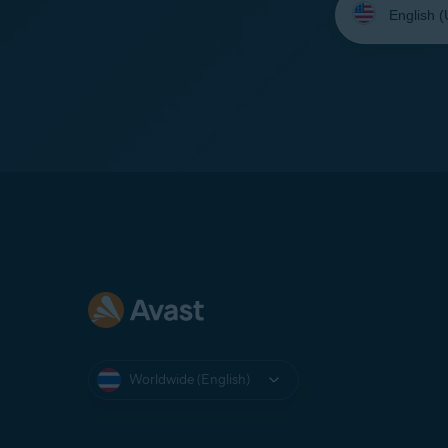
your
language:
Worldwide (English)