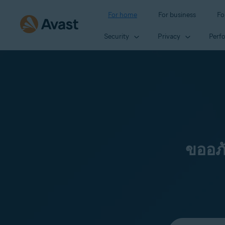
For home
For business
Fo
Security
Privacy
Perf
ขออภ
Select