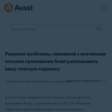
Решение проблемы, связанной с внезапным
отказом приложения Avast распознавать
вашу платную подписку
ПОКАЗАТЬ ПОДРОБНОСТИ
Применяется к Все потребительские продукты Avast для устройств с ОС Windows
В этой статье содержатся инструкции на случай, если
Продукты:
программа Avast, установленная на ПК с ОС Windows,
Все потребительские продукты Avast для устройств с ОС Windows
перестанет распознавать вашу платную подписку.