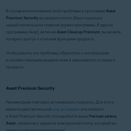
Операционные системы:
В случае возникновения этой проблемы в программе
Avast
Microsoft Windows 11 Home / Pro / Enterprise / Education
Premium Security
вы увидите статус
Ваша подписка
Microsoft Windows 10 Home / Pro / Enterprise / Education — 32- или 64-
недействительна
на главном экране программы. В других
разрядная версия
Microsoft Windows 8.1 / Pro / Enterprise — 32- или 64-разрядная версия
программах Avast, включая
Avast Cleanup Premium
, вы можете
Microsoft Windows 8 / Pro / Enterprise — 32- или 64-разрядная версия
потерять доступ к платным функциям продукта.
Microsoft Windows 7 Home Basic / Home Premium / Professional /
Enterprise / Ultimate — SP 2, 32- или 64-разрядная версия
Чтобы решить эту проблему, обратитесь к инструкциям
в соответствующем разделе ниже в зависимости от вашего
продукта.
Avast Premium Security
Рекомендуем повторно активировать подписку. Для этого
введите действительный
код активации
или войдите
в Avast Premium Security (понадобится ваша
Учетная запись
Avast
, связанная с адресом электронной почты, который вы
указали при покупке подписки).