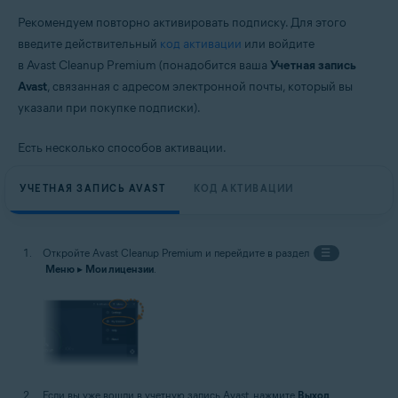
Рекомендуем повторно активировать подписку. Для этого
введите действительный
код активации
или войдите
в Avast Cleanup Premium (понадобится ваша
Учетная запись
Avast
, связанная с адресом электронной почты, который вы
указали при покупке подписки).
Есть несколько способов активации.
УЧЕТНАЯ ЗАПИСЬ AVAST
КОД АКТИВАЦИИ
Откройте Avast Cleanup Premium и перейдите в раздел
☰
Меню
▸
Мои лицензии
.
Если вы уже вошли в учетную запись Avast, нажмите
Выход
.