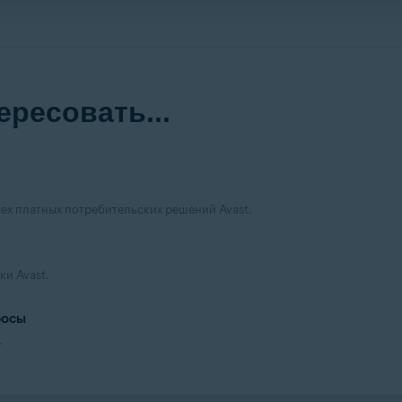
ересовать...
ех платных потребительских решений Avast.
ки Avast.
росы
.