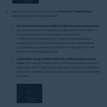
Прокрутите экран вниз до элемента
Включить CyberCapture
и
выберите предпочитаемый вариант.
Автоматически отправлять файлы в лабораторию анализа угроз
(по умолчанию): все обнаруженные функцией CyberCapture
потенциально вредоносные файлы отправляются
в Лабораторию анализа угроз Avast для их дальнейшего
изучения. После изучения файла вы получите уведомление
от Лаборатории анализа угроз Avast с информацией о том,
является ли файл вредоносным.
Спрашивать перед отправкой файлов в лабораторию анализа
угроз
: при каждом обнаружении потенциально вредоносного
файла функцией CyberCapture вам будет предложено выбрать,
отправлять ли файл в Лабораторию анализа угроз Avast для его
изучения.