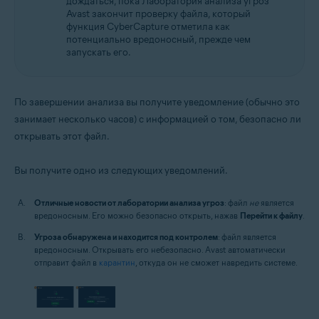
дождаться, пока Лаборатория анализа угроз
Avast закончит проверку файла, который
функция CyberCapture отметила как
потенциально вредоносный, прежде чем
запускать его.
По завершении анализа вы получите уведомление (обычно это
занимает несколько часов) с информацией о том, безопасно ли
открывать этот файл.
Вы получите одно из следующих уведомлений.
Отличные новости от лаборатории анализа угроз
: файл
не
является
вредоносным. Его можно безопасно открыть, нажав
Перейти к файлу
.
Угроза обнаружена и находится под контролем
: файл является
вредоносным. Открывать его небезопасно. Avast автоматически
отправит файл в
карантин
, откуда он не сможет навредить системе.