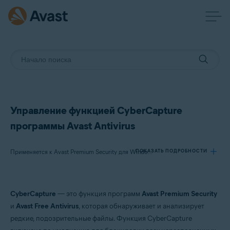
Управление функцией CyberCapture
программы Avast Antivirus
ПОКАЗАТЬ ПОДРОБНОСТИ
Применяется к Avast Premium Security для Windows, Avast Free Antivirus для Windows
Продукты:
CyberCapture
— это функция программ
Avast Premium Security
Avast Premium Security 22.x для Windows
и
Avast Free Antivirus
, которая обнаруживает и анализирует
Avast Free Antivirus 22.x для Windows
редкие, подозрительные файлы. Функция CyberCapture