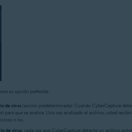
one su opción preferida:
io de virus
(acción predeterminada): Cuando CyberCapture detect
st para que se analice. Una vez analizado el archivo, usted recibi
licioso o no.
io de virus
: cada vez que CyberCapture detecte un archivo potenc