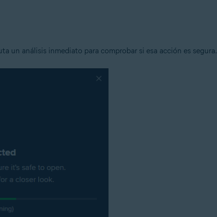
n
- 32 o 64 bits
ta un análisis inmediato para comprobar si esa acción es segura.
ional/Enterprise/Ultimate - Service Pack 1 con Convenient Rollup Updat