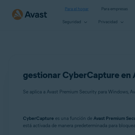
Para el hogar
Para empresas
Seguridad
Privacidad
gestionar CyberCapture en A
Se aplica a Avast Premium Security para Windows, Av
Productos:
CyberCapture
es una función de
Avast Premium Secu
está activada de manera predeterminada para bloquea
Avast Premium Security 22.x para Windows
Avast Free Antivirus 22.x para Windows