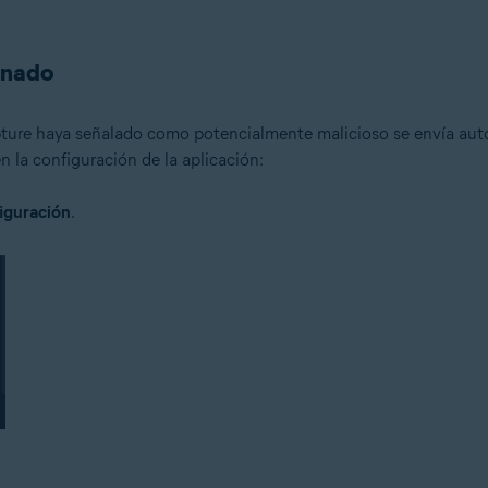
inado
ure haya señalado como potencialmente malicioso se envía autom
 la configuración de la aplicación:
iguración
.