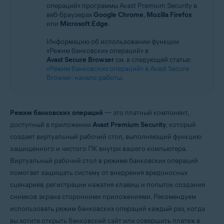
операций» программы Avast Premium Security в
Microsoft Windows 11 Home / Pro / Enterprise / Education
веб-браузерах
Google Chrome
,
Mozilla Firefox
Microsoft Windows 10 Home / Pro / Enterprise / Education — 32- или 64-
или
Microsoft Edge
.
разрядная версия
Microsoft Windows 8.1 / Pro / Enterprise — 32- или 64-разрядная версия
Информацию об использовании функции
Microsoft Windows 8 / Pro / Enterprise — 32- или 64-разрядная версия
«Режим банковских операций» в
Microsoft Windows 7 Home Basic / Home Premium / Professional /
Avast Secure Browser
см. в следующей статье:
Enterprise / Ultimate — SP 1 с обновлением Convenient Rollup, 32- или
«Режим банковских операций» в Avast Secure
64-разрядная версия
Browser: начало работы
.
Режим банковских операций
— это платный компонент,
доступный в приложении
Avast Premium Security
, который
создает виртуальный рабочий стол, выполняющий функцию
защищенного и чистого ПК внутри вашего компьютера.
Виртуальный рабочий стол в режиме банковских операций
помогает защищать систему от внедрения вредоносных
сценариев, регистрации нажатия клавиш и попыток создания
снимков экрана сторонними приложениями. Рекомендуем
использовать режим банковских операций каждый раз, когда
вы хотите открыть банковский сайт или совершить платеж в