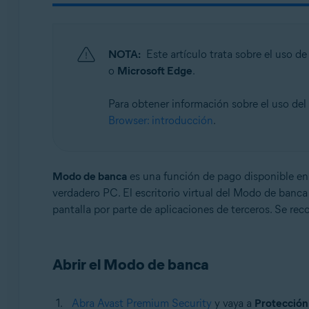
Sistemas operativos:
Microsoft Windows 11 Home/Pro/Enterprise/Educatio
NOTA:
Este artículo trata sobre el uso
Microsoft Windows 10 Home/Pro/Enterprise/Education 
o
Microsoft Edge
.
Microsoft Windows 8.1/Pro/Enterprise - 32 o 64 bits
Microsoft Windows 8/Pro/Enterprise - 32 o 64 bits
Para obtener información sobre el uso d
Microsoft Windows 7 Home Basic/Home Premium/Profess
Browser: introducción
.
Modo de banca
es una función de pago disponible e
verdadero PC. El escritorio virtual del Modo de banca 
pantalla por parte de aplicaciones de terceros. Se rec
Abrir el Modo de banca
Abra Avast Premium Security
y vaya a
Protección