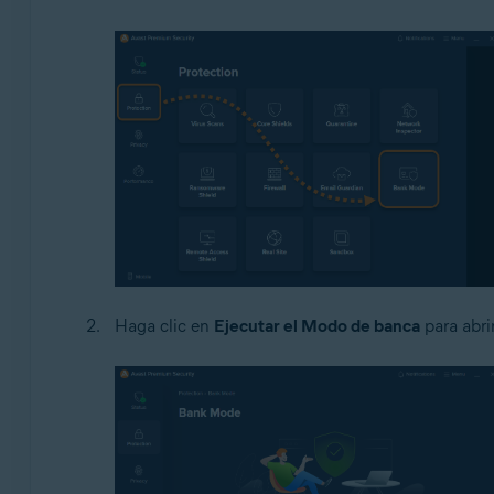
Haga clic en
Ejecutar el Modo de banca
para abrir