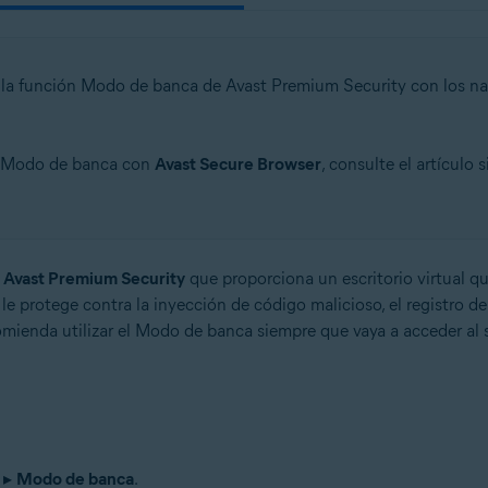
n
 de la función Modo de banca de Avast Premium Security con los 
- 32 o 64 bits
el Modo de banca con
Avast Secure Browser
, consulte el artículo 
ional/Enterprise/Ultimate - Service Pack 1 con Convenient Rollup Updat
n
Avast Premium Security
que proporciona un escritorio virtual 
le protege contra la inyección de código malicioso, el registro d
omienda utilizar el Modo de banca siempre que vaya a acceder al s
▸
Modo de banca
.