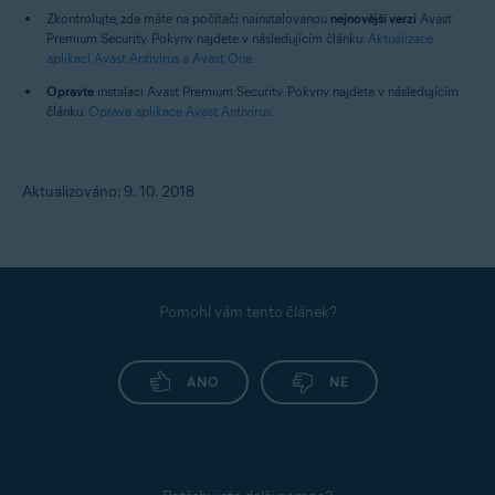
Zkontrolujte, zda máte na počítači nainstalovanou
nejnovější verzi
Avast
Premium Security. Pokyny najdete v následujícím článku:
Aktualizace
aplikací Avast Antivirus a Avast One
.
Opravte
instalaci Avast Premium Security. Pokyny najdete v následujícím
článku:
Oprava aplikace Avast Antivirus
.
Aktualizováno: 9. 10. 2018
Pomohl vám tento článek?
ANO
NE