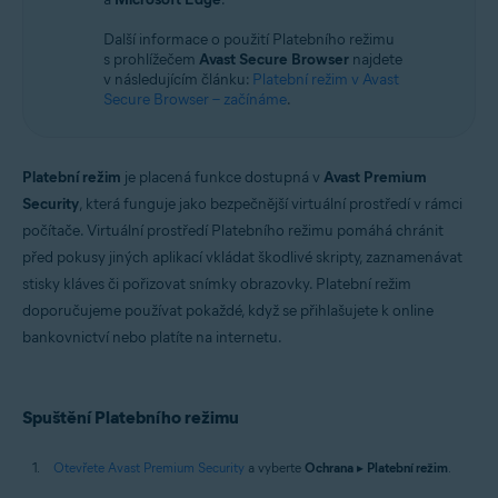
Microsoft Windows 10 Home / Pro / Enterprise / Education – 32/64bitová
verze
Další informace o použití Platebního režimu
Microsoft Windows 8.1 / Pro / Enterprise – 32/64bitová verze
s prohlížečem
Avast Secure Browser
najdete
Microsoft Windows 8 / Pro / Enterprise – 32/64bitová verze
v následujícím článku:
Platební režim v Avast
Microsoft Windows 7 Home Basic / Home Premium / Professional /
Secure Browser – začínáme
.
Enterprise / Ultimate – Service Pack 1 s aktualizací Convenient Rollup
Update, 32/64bitová verze
Platební režim
je placená funkce dostupná v
Avast Premium
Security
, která funguje jako bezpečnější virtuální prostředí v rámci
počítače. Virtuální prostředí Platebního režimu pomáhá chránit
před pokusy jiných aplikací vkládat škodlivé skripty, zaznamenávat
stisky kláves či pořizovat snímky obrazovky. Platební režim
doporučujeme používat pokaždé, když se přihlašujete k online
bankovnictví nebo platíte na internetu.
Spuštění Platebního režimu
Otevřete Avast Premium Security
a vyberte
Ochrana
▸
Platební režim
.