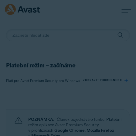
Platební režim – začínáme
Platí pro Avast Premium Security pro Windows
ZOBRAZIT PODROBNOSTI
Produkty:
Avast Premium Security 24.x pro Windows
POZNÁMKA:
Článek pojednává o funkci Platební
Operační systémy:
režim aplikace Avast Premium Security
v prohlížečích
Google Chrome
,
Mozilla Firefox
Microsoft Windows 11 Home / Pro / Enterprise / Education
a
Microsoft Edge
.