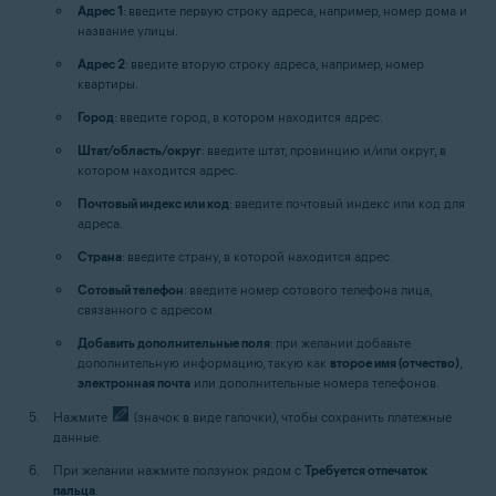
Адрес 1
: введите первую строку адреса, например, номер дома и
название улицы.
Адрес 2
: введите вторую строку адреса, например, номер
квартиры.
Город
: введите город, в котором находится адрес.
Штат/область/округ
: введите штат, провинцию и/или округ, в
котором находится адрес.
Почтовый индекс или код
: введите почтовый индекс или код для
адреса.
Страна
: введите страну, в которой находится адрес.
Сотовый телефон
: введите номер сотового телефона лица,
связанного с адресом.
Добавить дополнительные поля
: при желании добавьте
дополнительную информацию, такую как
второе имя (отчество)
,
электронная почта
или дополнительные номера телефонов.
Нажмите
(значок в виде галочки), чтобы сохранить платежные
данные.
При желании нажмите ползунок рядом с
Требуется отпечаток
пальца
.