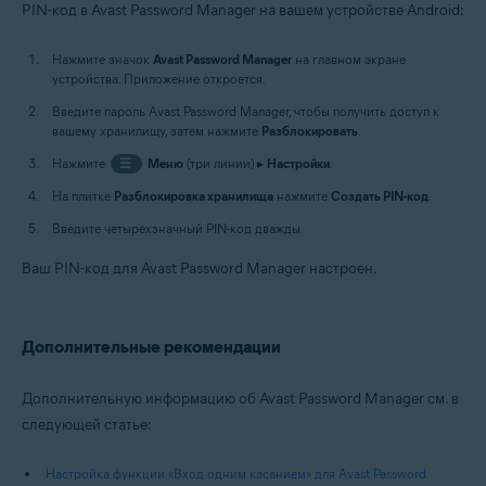
PIN-код в Avast Password Manager на вашем устройстве Android:
Нажмите значок
Avast Password Manager
на главном экране
устройства. Приложение откроется.
Введите пароль Avast Password Manager, чтобы получить доступ к
вашему хранилищу, затем нажмите
Разблокировать
.
Нажмите
☰
Меню
(три линии) ▸
Настройки
.
На плитке
Разблокировка хранилища
нажмите
Создать PIN-код
.
Введите четырехзначный PIN-код дважды.
Ваш PIN-код для Avast Password Manager настроен.
Дополнительные рекомендации
Дополнительную информацию об Avast Password Manager см. в
следующей статье:
Настройка функции «Вход одним касанием» для Avast Password