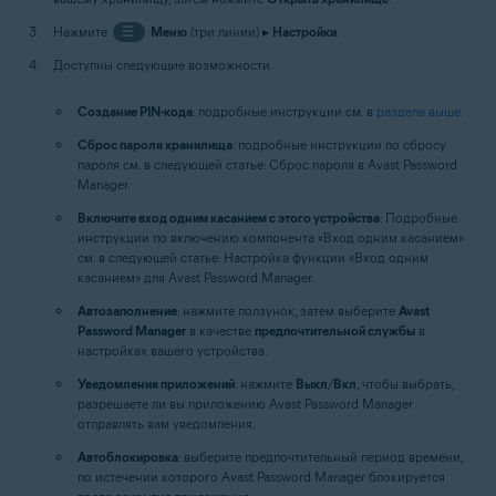
Нажмите
☰
Меню
(три линии) ▸
Настройки
.
Доступны следующие возможности.
Создание PIN-кода
: подробные инструкции см. в
разделе выше
.
Сброс пароля хранилища
: подробные инструкции по сбросу
пароля см. в следующей статье: Сброс пароля в Avast Password
Manager.
Включите вход одним касанием с этого устройства
: Подробные
инструкции по включению компонента «Вход одним касанием»
см. в следующей статье: Настройка функции «Вход одним
касанием» для Avast Password Manager.
Автозаполнение
: нажмите ползунок, затем выберите
Avast
Password Manager
в качестве
предпочтительной службы
в
настройках вашего устройства.
Уведомления приложений
: нажмите
Выкл
/
Вкл
, чтобы выбрать,
разрешаете ли вы приложению Avast Password Manager
отправлять вам уведомления.
Автоблокировка
: выберите предпочтительный период времени,
по истечении которого Avast Password Manager блокируется