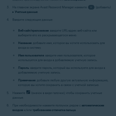
На главном экране Avast Password Manager нажмите
+
(добавить)
▸
Учетные данные
.
Введите следующие данные:
Веб-сайт/приложение
: введите URL-адрес веб-сайта или
выберите его из раскрывающегося меню.
Название
: добавьте имя, которое вы хотите использовать для
входа в систему.
Имя пользователя
: введите имя пользователя, которое
используется для входа в добавляемую учетную запись.
Пароль
: введите пароль, который вы используете для входа в
добавляемую учетную запись.
Примечания
: добавьте любую другую актуальную информацию,
которую вы хотите сохранить в связи с учетной записью.
Нажмите
(значок в виде галочки), чтобы сохранить учетные
данные.
При необходимости нажмите ползунок рядом с
автоматическим
входом
и/или
требованием отпечатка пальца
.