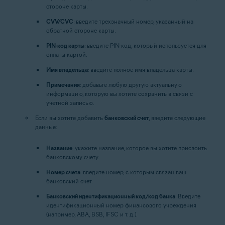
стороне карты.
CVV/CVC
: введите трехзначный номер, указанный на
обратной стороне карты.
PIN-код карты
: введите PIN-код, который используется для
оплаты картой.
Имя владельца
: введите полное имя владельца карты.
Примечания
: добавьте любую другую актуальную
информацию, которую вы хотите сохранить в связи с
учетной записью.
Если вы хотите добавить
банковский счет
, введите следующие
данные:
Название
: укажите название, которое вы хотите присвоить
банковскому счету.
Номер счета
: введите номер, с которым связан ваш
банковский счет.
Банковский идентификационный код/код банка
: Введите
идентификационный номер финансового учреждения
(например, ABA, BSB, IFSC и т. д.).