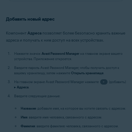
Добавить новый адрес
Компонент
Адреса
позволяет более безопасно хранить важные
адреса и получать к ним доступ на всех устройствах.
Нажмите значок
Avast Password Manager
на главном экране вашего
устройства. Приложение откроется.
Введите пароль Avast Password Manager, чтобы получить доступ к
вашему хранилищу, затем нажмите
Открыть хранилище
.
На главном экране Avast Password Manager нажмите
+
(добавить)
▸
Адреса
.
Введите следующие данные:
Название
: добавьте имя, на которое вы хотите связать с адресом.
Имя
: введите имя человека, связанного с адресом.
Фамилия
: введите фамилию человека, связанного с адресом.