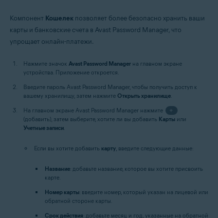
Компонент
Кошелек
позволяет более безопасно хранить ваши
карты и банковские счета в Avast Password Manager, что
упрощает онлайн-платежи.
Нажмите значок
Avast Password Manager
на главном экране
устройства. Приложение откроется.
Введите пароль Avast Password Manager, чтобы получить доступ к
вашему хранилищу, затем нажмите
Открыть хранилище
.
На главном экране Avast Password Manager нажмите
+
(добавить), затем выберите, хотите ли вы добавить
Карты
или
Учетные записи
.
Если вы хотите добавить
карту
, введите следующие данные:
Название
: добавьте название, которое вы хотите присвоить
карте.
Номер карты
: введите номер, который указан на лицевой или
обратной стороне карты.
Срок действия
: добавьте месяц и год, указанные на обратной