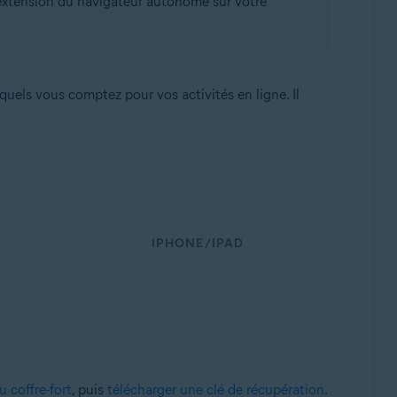
u’extension du navigateur autonome sur votre
quels vous comptez pour vos activités en ligne. Il
IPHONE/IPAD
u coffre-fort
, puis
télécharger une clé de récupération
.