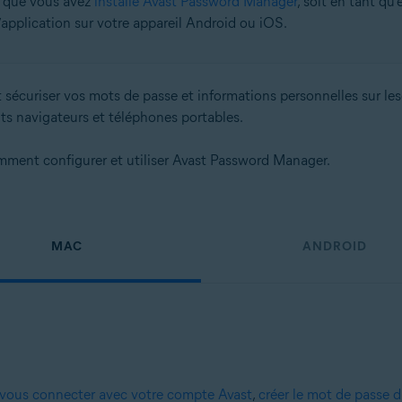
pe que vous avez
installé Avast Password Manager
, soit en tant q
application sur votre appareil Android ou iOS.
t sécuriser vos mots de passe et informations personnelles sur les
ts navigateurs et téléphones portables.
mment configurer et utiliser Avast Password Manager.
MAC
ANDROID
vous connecter avec votre compte Avast
,
créer le mot de passe d