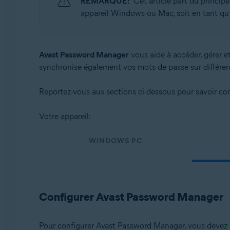
REMARQUE:
Cet article part du princi
Systèmes d'exploitation:
appareil Windows ou Mac, soit en tant qu’
Windows, macOS, Android et iOS
Avast Password Manager
vous aide à accéder, gérer e
synchronise également vos mots de passe sur différen
Reportez-vous aux sections ci-dessous pour savoir co
Votre appareil:
WINDOWS PC
Configurer Avast Password Manager
Pour configurer Avast Password Manager, vous devez