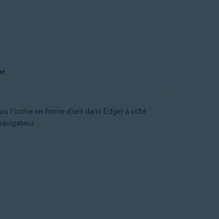
er
.
ou l’icône en forme d’œil dans Edge) à côté
navigateur.