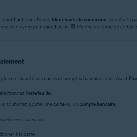
identifiant, dans l’écran
Identifiants de connexion
, survolez le 
orme de crayon) pour modifier, ou
(l’icône en forme de corbeill
paiement
plus en sécurité vos cartes et comptes bancaires dans Avast Pass
sélectionnez
Portefeuille
.
vous souhaitez ajouter une
carte
ou un
compte bancaire
.
les éléments suivants :
onner à la carte.