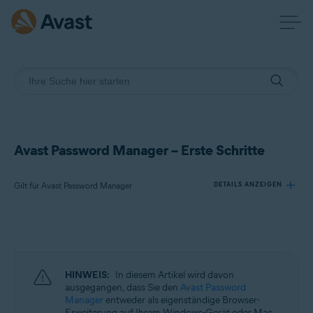
Avast Password Manager – Erste Schritte
Gilt für Avast Password Manager
DETAILS ANZEIGEN
Produkte:
Avast Password Manager
HINWEIS:
In diesem Artikel wird davon
Betriebssysteme:
ausgegangen, dass Sie den
Avast Password
Manager
entweder als eigenständige Browser-
Windows, macOS, Android und iOS
Erweiterung auf Ihrem Windows-Gerät oder Mac