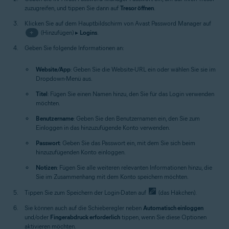
zuzugreifen, und tippen Sie dann auf
Tresor öffnen
.
Klicken Sie auf dem Hauptbildschirm von Avast Password Manager auf
+
(Hinzufügen) ▸
Logins
.
Geben Sie folgende Informationen an:
Website/App
: Geben Sie die Website-URL ein oder wählen Sie sie im
Dropdown-Menü aus.
Titel
: Fügen Sie einen Namen hinzu, den Sie für das Login verwenden
möchten.
Benutzername
: Geben Sie den Benutzernamen ein, den Sie zum
Einloggen in das hinzuzufügende Konto verwenden.
Passwort
: Geben Sie das Passwort ein, mit dem Sie sich beim
hinzuzufügenden Konto einloggen.
Notizen
: Fügen Sie alle weiteren relevanten Informationen hinzu, die
Sie im Zusammenhang mit dem Konto speichern möchten.
Tippen Sie zum Speichern der Login-Daten auf
(das Häkchen).
Sie können auch auf die Schieberegler neben
Automatisch einloggen
und/oder
Fingerabdruck erforderlich
tippen, wenn Sie diese Optionen
aktivieren möchten.