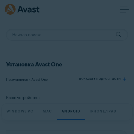
Установка Avast One
Применяется к Avast One
ПОКАЗАТЬ ПОДРОБНОСТИ
Ваше устройство:
Продукты:
Avast One
WINDOWS PC
MAC
ANDROID
IPHONE/IPAD
Операционные системы:
Windows, macOS, Android и iOS