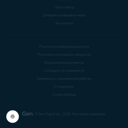
Пресс-центр
Доверие в цифровом мире
Технология
Политика конфиденциальности
Политика в отношении продуктов
Юридические документы
Сообщить об уязвимости
Заявление о современном рабстве
О подписках
Cookie Settings
© Gen Digital Inc., 2025.
Все права защищены.