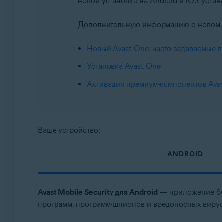
новой установке на Android и iOS уста
Avast Mobile Security Ultimate
Дополнительную информацию о новом Av
Операционные системы:
Android и iOS
Новый Avast One: часто задаваемые 
Установка Avast One
Активация премиум-компонентов Ava
Ваше устройство:
ANDROID
Avast Mobile Security для Android
— приложение без
программ, программ-шпионов и вредоносных вирусо