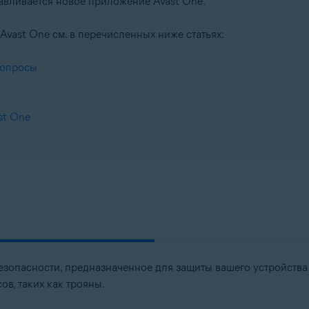
навливается новое приложение Avast One.
ast One см. в перечисленных ниже статьях:
вопросы
st One
опасности, предназначенное для защиты вашего устройства
в, таких как трояны.