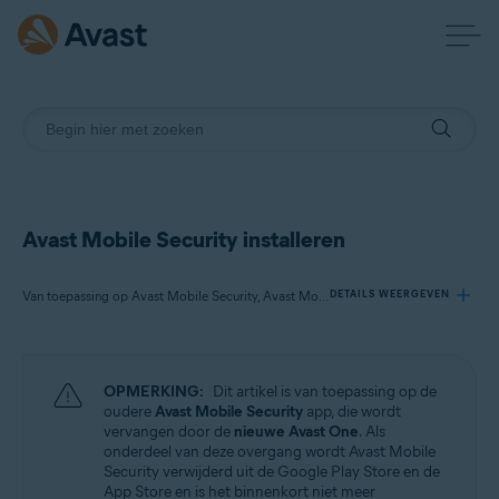
Avast Mobile Security installeren
Van toepassing op Avast Mobile Security, Avast Mobile Security Premium, Avast Mobile Security Ultimate
DETAILS WEERGEVEN
Producten:
OPMERKING:
Dit artikel is van toepassing op de
Avast Mobile Security
oudere
Avast Mobile Security
app, die wordt
Avast Mobile Security Premium
vervangen door de
nieuwe Avast One
. Als
Avast Mobile Security Ultimate
onderdeel van deze overgang wordt Avast Mobile
Security verwijderd uit de Google Play Store en de
App Store en is het binnenkort niet meer
Besturingssystemen: