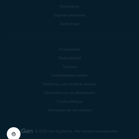
Perscentrum
Digitaal vertrouwen
Technologie
Privacybeleid
Productbeleid
Juridisch
Kwetsbaarheid melden
Verklaring over moderne slavernij
Informatie over uw abonnement
Cookie Settings
Herroepen van het contract
© 2025 Gen Digital Inc.
Alle rechten voorbehouden.