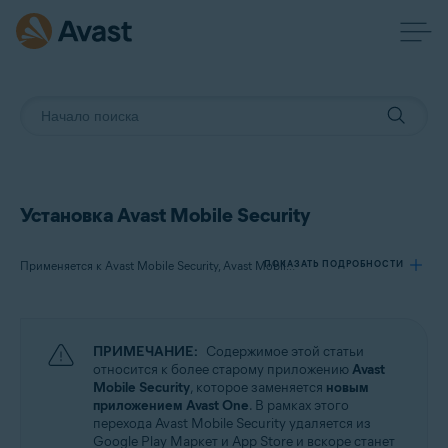
Установка Avast Mobile Security
ПОКАЗАТЬ ПОДРОБНОСТИ
Применяется к Avast Mobile Security, Avast Mobile Security Premium, Avast Mobile Security Ultimate
Продукты:
ПРИМЕЧАНИЕ:
Содержимое этой статьи
Avast Mobile Security
относится к более старому приложению
Avast
Avast Mobile Security Premium
Mobile Security
, которое заменяется
новым
Avast Mobile Security Ultimate
приложением Avast One
. В рамках этого
перехода Avast Mobile Security удаляется из
Google Play Маркет и App Store и вскоре станет
Операционные системы: