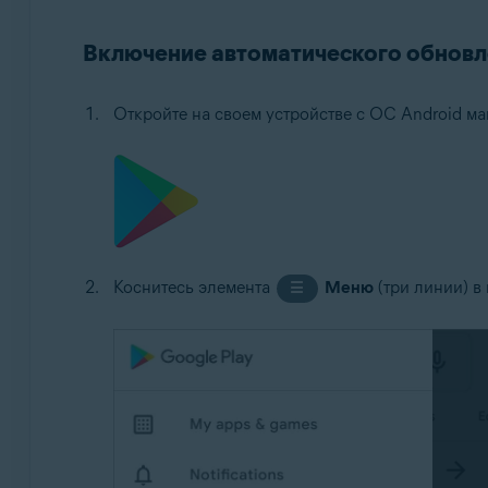
Avast Cleanup 5.x для Android
Avast Passwords 1.x для Android
Включение автоматического обновле
Avast Battery Saver 2.x для Android
Откройте на своем устройстве с ОС Android м
Операционные системы:
Google Android 5.0 (Lollipop, API 21) и более новые 
Коснитесь элемента
Меню
(три линии) в
☰