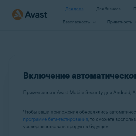
Для дома
Для бизнеса
П
Безопасность
Приватность
Включение автоматическог
Чтобы ваши приложения обновлялись автоматическ
Продукты:
программе бета-тестирования
, то сможете восполь
усовершенствовать продукт в будущем.
Avast Mobile Security 6.x для Android
Avast SecureLine VPN 6.x для Android