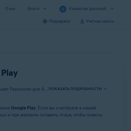
О нас
Блоги
Казахстан (русский)
Поддержка
Учетная запись
 Play
Применяется к Avast Mobile Security для Android, Avast SecureLine VPN для Android, Avast Cleanup для Android, Avast Passwords для Android, Avast Battery Saver для Android
ПОКАЗАТЬ ПОДРОБНОСТИ
азине
Google Play
. Если вы участвуете в нашей
ых и при желании оставить отзыв, чтобы помочь