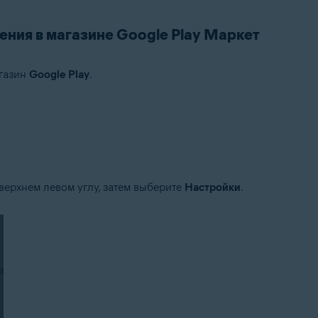
ния в магазине Google Play Маркет
агазин
Google Play
.
версии (точная версия зависит от продукта)
 верхнем левом углу, затем выберите
Настройки
.