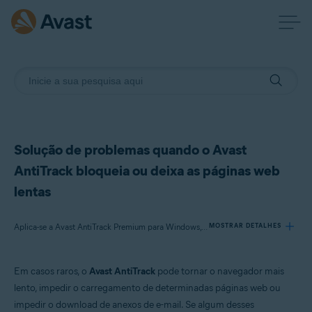
Solução de problemas quando o Avast
AntiTrack bloqueia ou deixa as páginas web
lentas
Aplica-se a Avast AntiTrack Premium para Windows, Avast AntiTrack para Mac
MOSTRAR DETALHES
Em casos raros, o
Avast AntiTrack
pode tornar o navegador mais
Produtos:
lento, impedir o carregamento de determinadas páginas web ou
Avast AntiTrack Premium 3.x para Windows
impedir o download de anexos de e-mail. Se algum desses
Avast AntiTrack 1.x para Mac