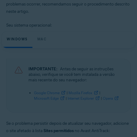
problemas ocorrer, recomendamos seguir o procedimento descrito
neste artigo.
Sistemas operacionais:
Microsoft Windows 11 Home / Pro / Enterprise / Education
Seu sistema operacional:
Microsoft Windows 10 Home / Pro / Enterprise / Education - 32 / 64-bit
Microsoft Windows 8.1 / Pro / Enterprise - 32 / 64-bit
Microsoft Windows 8 / Pro / Enterprise - 32 / 64-bit
WINDOWS
MAC
Microsoft Windows 7 Home Basic / Home Premium / Professional /
Enterprise / Ultimate - Service Pack 1, 32 / 64-bit
Apple macOS 13.x (Ventura)
Apple macOS 12.x (Monterey)
IMPORTANTE:
Antes de seguir as instruções
Apple macOS 11.x (Big Sur)
abaixo, verifique se você tem instalada a versão
Apple macOS 10.15.x (Catalina)
mais recente do seu navegador:
Apple macOS 10.14.x (Mojave)
Apple macOS 10.13.x (High Sierra)
Apple macOS 10.12.x (Sierra)
Google Chrome
|
Mozilla Firefox
|
Apple Mac OS X 10.11.x (El Capitan)
Microsoft Edge
|
Internet Explorer
|
Opera
Apple Mac OS X 10.10.x (Yosemite)
Se o problema persistir depois de atualizar seu navegador, adicione
o site afetado à lista
Sites permitidos
no Avast AntiTrack: