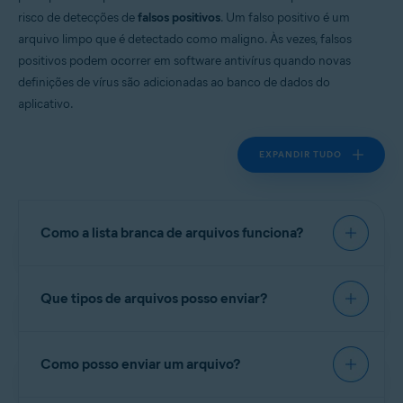
risco de detecções de
falsos positivos
. Um falso positivo é um
Todos os sistemas operacionais compatíveis
arquivo limpo que é detectado como maligno. Às vezes, falsos
positivos podem ocorrer em software antivírus quando novas
definições de vírus são adicionadas ao banco de dados do
aplicativo.
EXPANDIR TUDO
Como a lista branca de arquivos funciona?
Ao enviar arquivos de aplicativo para o
Que tipos de arquivos posso enviar?
Laboratório de Ameaças da Avast
, os analistas
examinam o software para detectar atividades
maliciosas ou indesejadas. Os aplicativos que não
Envie arquivos somente se você tiver a
contiverem malware e atenderem nossas diretrizes
Como posso enviar um arquivo?
autorização para solicitar aprovação. Não envie
para transparência de aplicativos podem ser
hacks de jogos, cracks, geradores de chaves ou