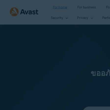
For home
For business
Fo
Security
Privacy
Perf
ขออภ
Select