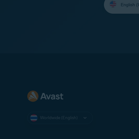
your
language:
Worldwide (English)