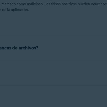
io marcado como malicioso. Los falsos positivos pueden ocurrir o
 de la aplicación.
lancas de archivos?
l
Laboratorio de virus de Avast
, los analistas revisan el software 
alware y que cumplan nuestras directrices de transparencia de la
nviado se mueve a nuestro conjunto de archivos aprobados para g
ara solicitar la aprobación. No envíes hacks de juegos, cracks, key
argados parcialmente o dañados y los archivos de actualización de
 firmas digitales pueden solicitar la creación de listas blancas a 
as varios archivos, comprímelos para ahorrar espacio. Usa un arch