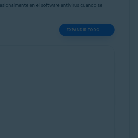
casionalmente en el software antivirus cuando se
EXPANDIR TODO
en busca de actividades maliciosas o no
 aplicación pueden incluirse en una lista
arantizar que no se vuelva a marcar como
gens ni aplicaciones similares.
lta no se tendrán en cuenta para el análisis
través de tu firma digital. Este tipo de
ivo ZIP cuando comprimas archivos.