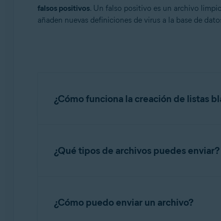
Sistemas operativos:
falsos positivos
. Un falso positivo es un archivo limp
añaden nuevas definiciones de virus a la base de datos
Todos los sistemas operativos compatibles
¿Cómo funciona la creación de listas b
Cuando envías los archivos de la aplicación a
deseadas. Las aplicaciones que no contengan m
¿Qué tipos de archivos puedes enviar?
blanca.
Si se determina que está limpio, el archivo e
Envía archivos solo si tienes la autorización p
malicioso.
¿Cómo puedo enviar un archivo?
Carga solo archivos completos. Los archivos c
Los proveedores que firmen tus aplicaciones con
ni para la creación de listas blancas. Si enví