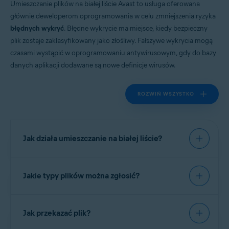
Umieszczanie plików na białej liście Avast to usługa oferowana
Wszystkie obsługiwane systemy operacyjne
głównie deweloperom oprogramowania w celu zmniejszenia ryzyka
błędnych wykryć
. Błędne wykrycie ma miejsce, kiedy bezpieczny
plik zostaje zaklasyfikowany jako złośliwy. Fałszywe wykrycia mogą
czasami wystąpić w oprogramowaniu antywirusowym, gdy do bazy
danych aplikacji dodawane są nowe definicje wirusów.
ROZWIŃ WSZYSTKO
Jak działa umieszczanie na białej liście?
Kiedy przesyłasz pliki aplikacji do
Laboratorium
Jakie typy plików można zgłosić?
Zagrożeń Avast
, analitycy badają
oprogramowanie pod kątem złośliwego lub
niepożądanego działania. Aplikacje, które nie
Przesyłaj pliki tylko wtedy, gdy masz upoważnienie
zawierają złośliwego oprogramowania ispełniają
Jak przekazać plik?
do ubiegania się o zatwierdzenie. Nie przesyłaj
nasze wymagania wzakresie przejrzystości
zhakowanych gier, cracków, generatorów kluczy