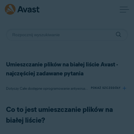
Umieszczanie plików na białej liście Avast -
najczęściej zadawane pytania
Dotyczy Całe dostępne oprogramowanie antywirusowe Avast
POKAŻ SZCZEGÓŁY
Co to jest umieszczanie plików na
Produkty:
białej liście?
Całe dostępne oprogramowanie antywirusowe Avast
Systemy operacyjne: