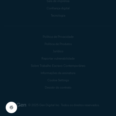
Sala de imprensa
Confiança digital
Tecnologia
Política de Privacidade
Política de Produtos
Jurídico
Reportar vulnerabilidade
Sobre Trabalho Escravo Contemporâneo
Informações da assinatura
Cookie Settings
Desistir do contrato
© 2025 Gen Digital Inc.
Todos os direitos reservados.