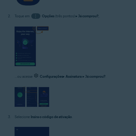
Toque em
⋮
Opções
(três pontos) ▸
Já comprou?
,
...ou acesse
Configurações
▸
Assinatura
▸
Já comprou?
.
Selecione
Insira o código de ativação
.