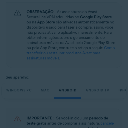
Sistemas operacionais:
OBSERVAÇÃO:
As assinaturas do Avast
Microsoft Windows 11 Home / Pro / Enterprise / Education
SecureLine VPN adquiridas no
Google Play Store
Microsoft Windows 10 Home / Pro / Enterprise / Education - 32 / 64-bit
ou na
App Store
são ativadas automaticamente no
Microsoft Windows 8.1 / Pro / Enterprise - 32 / 64-bit
dispositivo usado para fazer a compra, assim, você
Microsoft Windows 8 / Pro / Enterprise - 32 / 64-bit
não precisa ativar o aplicativo manualmente. Para
Microsoft Windows 7 Home Basic / Home Premium / Professional /
obter informações sobre o gerenciamento de
Enterprise / Ultimate - Service Pack 1, 32 / 64-bit
assinaturas móveis da Avast pelo Google Play Store
ou pela App Store, consulte o artigo a seguir:
Como
Apple macOS 14.x (Sonoma)
transferir ou restaurar produtos Avast para
Apple macOS 13.x (Ventura)
assinaturas móveis
.
Apple macOS 12.x (Monterey)
Apple macOS 11.x (Big Sur)
Apple macOS 10.15.x (Catalina)
Apple macOS 10.14.x (Mojave)
Seu aparelho:
Apple macOS 10.13.x (High Sierra)
Apple macOS 10.12.x (Sierra)
WINDOWS PC
MAC
ANDROID
ANDROID TV
IPHO
Google Android 6.0 (Marshmallow, API 23) ou posterior
Apple iOS 14.0 ou posterior
IMPORTANTE:
Se você iniciou um
período de
teste grátis
antes de comprar a assinatura,
cancele