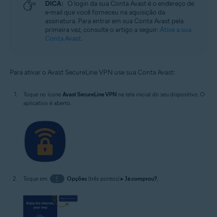
DICA:
O login da sua Conta Avast é o endereço de
e-mail que você forneceu na aquisição da
assinatura. Para entrar em sua Conta Avast pela
primeira vez, consulte o artigo a seguir:
Ative a sua
Conta Avast
.
Para ativar o Avast SecureLine VPN use sua Conta Avast:
Toque no ícone
Avast SecureLine VPN
na tela inicial do seu dispositivo. O
aplicativo é aberto.
Toque em
⋮
Opções
(três pontos) ▸
Já comprou?
,