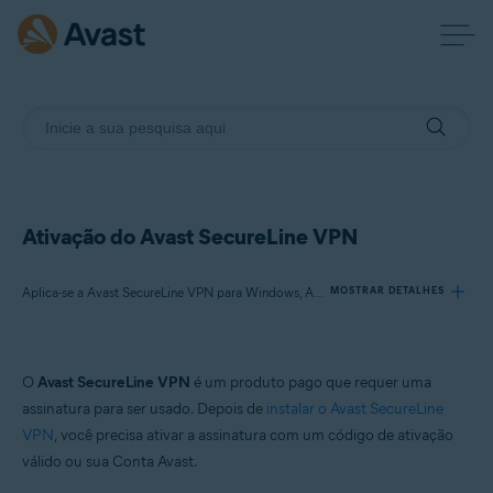
Ativação do Avast SecureLine VPN
Aplica-se a Avast SecureLine VPN para Windows, Avast SecureLine VPN para Mac, Avast SecureLine VPN para Android, Avast SecureLine VPN para iOS
MOSTRAR DETALHES
Produtos:
O
Avast SecureLine VPN
é um produto pago que requer uma
Avast SecureLine VPN 5.x para Windows
assinatura para ser usado. Depois de
instalar o Avast SecureLine
Avast SecureLine VPN 4.x para Mac
VPN
, você precisa ativar a assinatura com um código de ativação
Avast SecureLine VPN 6.x para Android
válido ou sua Conta Avast.
Avast SecureLine VPN 6.x para iOS