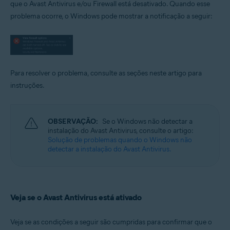
que o Avast Antivirus e/ou Firewall está desativado. Quando esse
problema ocorre, o Windows pode mostrar a notificação a seguir:
Sistemas operacionais:
Microsoft Windows 11 Home / Pro / Enterprise / Education
Microsoft Windows 10 Home / Pro / Enterprise / Education - 32 / 64-bit
Microsoft Windows 8.1 / Pro / Enterprise - 32 / 64-bit
Microsoft Windows 8 / Pro / Enterprise - 32 / 64-bit
Microsoft Windows 7 Home Basic/Home
Para resolver o problema, consulte as seções neste artigo para
Premium/Professional/Enterprise/Ultimate - Service Pack 1 com
instruções.
atualização de pacote cumulativo de conveniência, 32/64 bits
OBSERVAÇÃO:
Se o Windows não detectar a
instalação do Avast Antivirus, consulte o artigo:
Solução de problemas quando o Windows não
detectar a instalação do Avast Antivirus.
Veja se o Avast Antivirus está ativado
Veja se as condições a seguir são cumpridas para confirmar que o