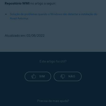
Repositório WMI
no artigo a seguir:
Solução de problemas quando o Windows não detectar a instalação do
Avast Antivirus
Atualizado em: 02/06/2022
Este artigo foi útil?
SIM
NÃO
Precisa de mais ajuda?