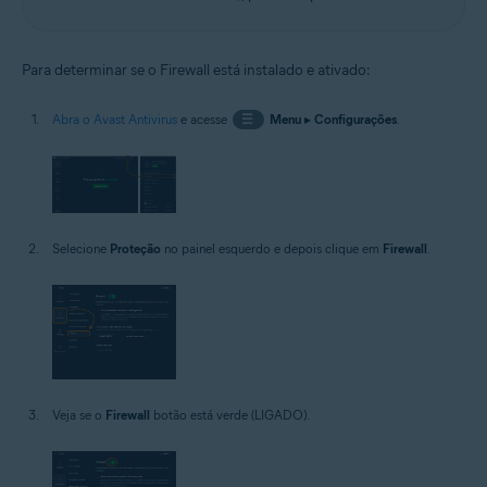
Para determinar se o Firewall está instalado e ativado:
Abra o Avast Antivirus
e acesse
☰
Menu
▸
Configurações
.
Selecione
Proteção
no painel esquerdo e depois clique em
Firewall
.
Veja se o
Firewall
botão está verde (LIGADO).