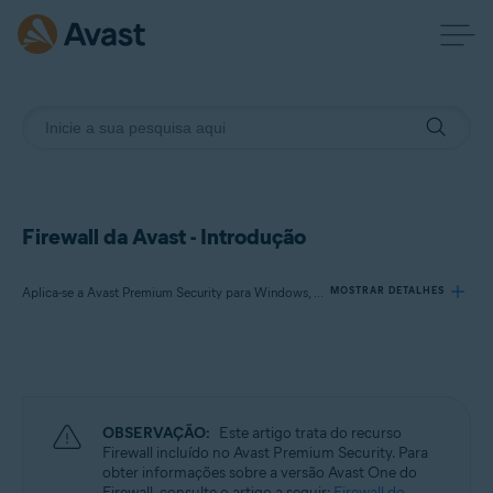
Firewall da Avast - Introdução
Aplica-se a Avast Premium Security para Windows, Avast Free Antivirus para Windows
MOSTRAR DETALHES
Produtos:
Avast Premium Security 24.x para Windows
Avast Free Antivirus 24.x para Windows
OBSERVAÇÃO:
Este artigo trata do recurso
Firewall incluído no Avast Premium Security. Para
Sistemas operacionais:
obter informações sobre a versão Avast One do
Firewall, consulte o artigo a seguir:
Firewall do