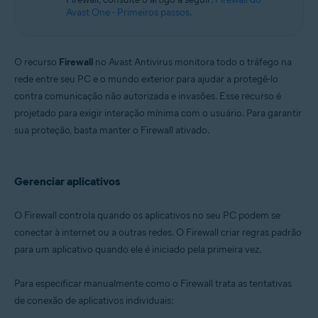
Microsoft Windows 11 Home / Pro / Enterprise / Education
Avast One - Primeiros passos
.
Microsoft Windows 10 Home / Pro / Enterprise / Education - 32 / 64-bit
Microsoft Windows 8.1 / Pro / Enterprise - 32 / 64-bit
Microsoft Windows 8 / Pro / Enterprise - 32 / 64-bit
Microsoft Windows 7 Home Basic/Home
O recurso
Firewall
no Avast Antivirus monitora todo o tráfego na
Premium/Professional/Enterprise/Ultimate - Service Pack 1 com
rede entre seu PC e o mundo exterior para ajudar a protegê-lo
atualização de pacote cumulativo de conveniência, 32/64 bits
contra comunicação não autorizada e invasões. Esse recurso é
projetado para exigir interação mínima com o usuário. Para garantir
sua proteção, basta manter o Firewall ativado.
Gerenciar aplicativos
O Firewall controla quando os aplicativos no seu PC podem se
conectar à internet ou a outras redes. O Firewall criar regras padrão
para um aplicativo quando ele é iniciado pela primeira vez.
Para especificar manualmente como o Firewall trata as tentativas
de conexão de aplicativos individuais: