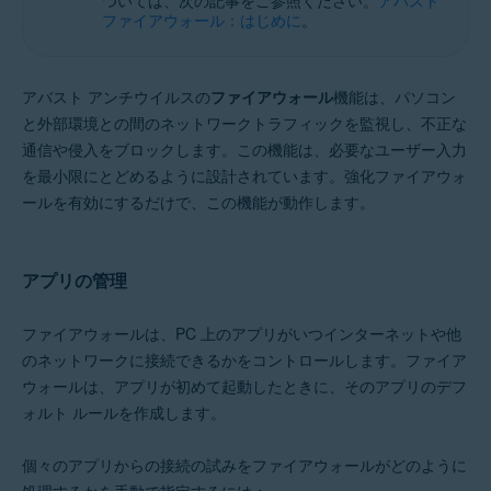
ついては、次の記事をご参照ください。
アバスト
Microsoft Windows 11 Home / Pro / Enterprise / Education
ファイアウォール：はじめに
。
Microsoft Windows 10 Home / Pro / Enterprise / Education - 32 / 64 ビッ
ト
Microsoft Windows 8.1 / Pro / Enterprise - 32 / 64 ビット
Microsoft Windows 8 / Pro / Enterprise - 32 / 64 ビット
アバスト アンチウイルスの
ファイアウォール
機能は、パソコン
Microsoft Windows 7 Home Basic / Home Premium / Professional /
と外部環境との間のネットワークトラフィックを監視し、不正な
Enterprise / Ultimate - Service Pack 1 with Convenient Rollup Update、
通信や侵入をブロックします。この機能は、必要なユーザー入力
32 / 64 ビット
を最小限にとどめるように設計されています。強化ファイアウォ
ールを有効にするだけで、この機能が動作します。
アプリの管理
ファイアウォールは、PC 上のアプリがいつインターネットや他
のネットワークに接続できるかをコントロールします。ファイア
ウォールは、アプリが初めて起動したときに、そのアプリのデフ
ォルト ルールを作成します。
個々のアプリからの接続の試みをファイアウォールがどのように