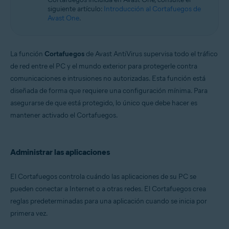
Microsoft Windows 11 Home/Pro/Enterprise/Education
siguiente artículo:
Introducción al Cortafuegos de
Microsoft Windows 10 Home/Pro/Enterprise/Education - 32 o 64 bits
Avast One
.
Microsoft Windows 8.1/Pro/Enterprise - 32 o 64 bits
Microsoft Windows 8/Pro/Enterprise - 32 o 64 bits
Microsoft Windows 7 Home Basic/Home
Premium/Professional/Enterprise/Ultimate - Service Pack 1 con
La función
Cortafuegos
de Avast AntiVirus supervisa todo el tráfico
Convenient Rollup Update, 32 o 64 bits
de red entre el PC y el mundo exterior para protegerle contra
comunicaciones e intrusiones no autorizadas. Esta función está
diseñada de forma que requiere una configuración mínima. Para
asegurarse de que está protegido, lo único que debe hacer es
mantener activado el Cortafuegos.
Administrar las aplicaciones
El Cortafuegos controla cuándo las aplicaciones de su PC se
pueden conectar a Internet o a otras redes. El Cortafuegos crea
reglas predeterminadas para una aplicación cuando se inicia por
primera vez.