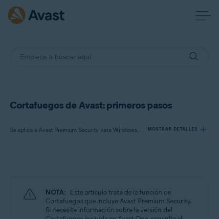
Cortafuegos de Avast: primeros pasos
Se aplica a Avast Premium Security para Windows, Avast Free Antivirus para Windows
MOSTRAR DETALLES
Productos:
Avast Premium Security 24.x para Windows
Avast Free Antivirus 24.x para Windows
NOTA:
Este artículo trata de la función de
Cortafuegos que incluye Avast Premium Security.
Sistemas operativos:
Si necesita información sobre la versión del
Cortafuegos incluida en Avast One, consulte el