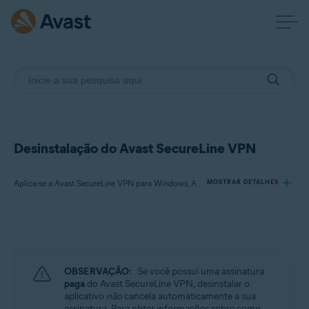
Desinstalação do Avast SecureLine VPN
Aplica-se a Avast SecureLine VPN para Windows, Avast SecureLine VPN para Mac, Avast SecureLine VPN para Android, Avast SecureLine VPN para iOS
MOSTRAR DETALHES
Produtos:
Avast SecureLine VPN 5.x para Windows
Avast SecureLine VPN 4.x para Mac
OBSERVAÇÃO:
Se você possui uma assinatura
Avast SecureLine VPN 6.x para Android
paga
do Avast SecureLine VPN, desinstalar o
Avast SecureLine VPN 6.x para iOS
aplicativo
não
cancela automaticamente a sua
assinatura. Para obter informações sobre como