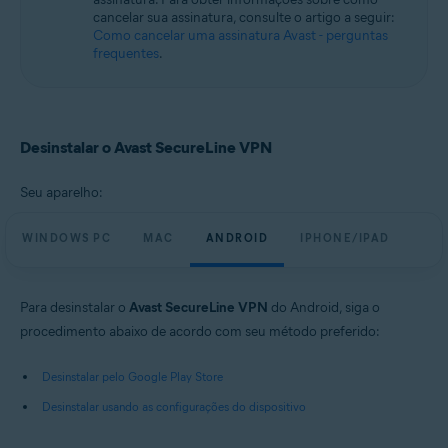
Sistemas operacionais:
cancelar sua assinatura, consulte o artigo a seguir:
Como cancelar uma assinatura Avast - perguntas
Microsoft Windows 11 Home / Pro / Enterprise / Education
frequentes
.
Microsoft Windows 10 Home / Pro / Enterprise / Education - 32 / 64-bit
Microsoft Windows 8.1 / Pro / Enterprise - 32 / 64-bit
Microsoft Windows 8 / Pro / Enterprise - 32 / 64-bit
Microsoft Windows 7 Home Basic / Home Premium / Professional /
Enterprise / Ultimate - Service Pack 1, 32 / 64-bit
Desinstalar o Avast SecureLine VPN
Apple macOS 14.x (Sonoma)
Apple macOS 13.x (Ventura)
Seu aparelho:
Apple macOS 12.x (Monterey)
Apple macOS 11.x (Big Sur)
WINDOWS PC
MAC
ANDROID
IPHONE/IPAD
Apple macOS 10.15.x (Catalina)
Apple macOS 10.14.x (Mojave)
Apple macOS 10.13.x (High Sierra)
Apple macOS 10.12.x (Sierra)
Para desinstalar o
Avast SecureLine VPN
do Android, siga o
procedimento abaixo de acordo com seu método preferido:
Google Android 6.0 (Marshmallow, API 23) ou posterior
Apple iOS 14.0 ou posterior
Desinstalar pelo Google Play Store
Desinstalar usando as configurações do dispositivo