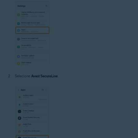
Selecione
Avast SecureLine
.