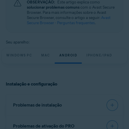
OBSERVAÇÃO:
Este artigo explica como
Windows, macOS, Android e iOS
solucionar problemas comuns
com o Avast Secure
Browser. Para mais informações sobre o Avast
Secure Browser, consulte o artigo a seguir:
Avast
Secure Browser - Perguntas frequentes
.
Seu aparelho:
WINDOWS PC
MAC
ANDROID
IPHONE/IPAD
Instalação e configuração
Problemas de instalação
Recomendamos tentar instalar o Avast Secure
Problemas de ativação do PRO
Browser pelo mesmo procedimento no artigo a