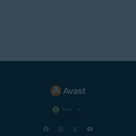
DICA:
Caso perca o seu PIN e
queira continuar usando o Avast
Secure Browser, você pode
desinstalar
e
reinstalar
o aplicativo
no seu dispositivo.
Brasil