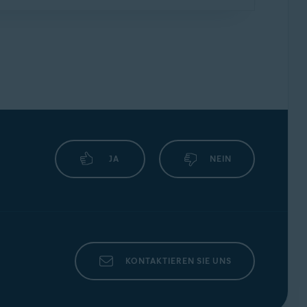
rittanbieter-Erweiterung namens
I don't care
 Sie Cookies auf dieser Seite. Wir empfehlen
gruppe eine
Synchronisierungs-Passphrase
u können, müssen Sie die Passphrase auf
ählen Sie
Passphrase eingeben
. Geben Sie
uf
Senden
.
JA
NEIN
KONTAKTIEREN SIE UNS