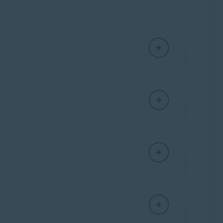
r Fehlerbehebung:
ann
neu zu installieren
.
ne-Konten verursachen können. Wenn Sie
er heruntergeladen werden kann
.
onto
angemeldet sind und sich dann später
m Avast-Konto abläuft. Um Avast Sync wieder