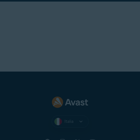
smarrisce il PIN e si desidera
continuare a utilizzare Avast
Secure Browser, è possibile
disinstallare
l’app dal dispositivo e
quindi
reinstallarla
.
Italia