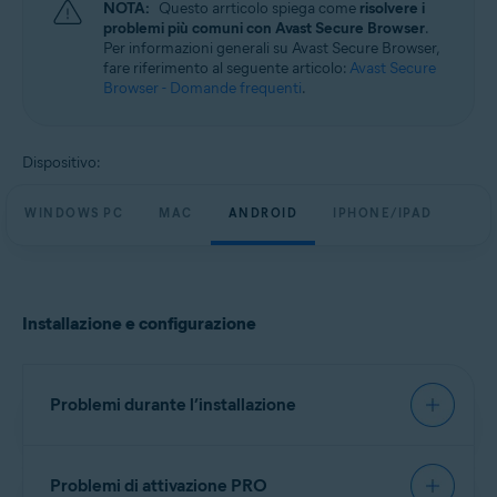
NOTA:
Questo arrticolo spiega come
risolvere i
Windows, macOS, Android e iOS
problemi più comuni con Avast Secure Browser
.
Per informazioni generali su Avast Secure Browser,
fare riferimento al seguente articolo:
Avast Secure
Browser - Domande frequenti
.
Dispositivo:
WINDOWS PC
MAC
ANDROID
IPHONE/IPAD
Installazione e configurazione
Problemi durante l’installazione
È consigliabile provare a installare Avast Secure
Problemi di attivazione PRO
Browser procedendo esattamente come descritto