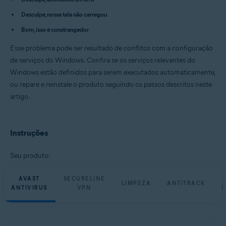
Avast Cleanup Premium 23.x para Windows
Avast AntiTrack Premium 3.x para Windows
Desculpe, nossa tela não carregou
Avast Driver Updater 23.x para Windows
Bom, isso é constrangedor
Avast BreachGuard 23.x para Windows
Esse problema pode ser resultado de conflitos com a configuração
Sistemas operacionais:
de serviços do Windows. Confira se os serviços relevantes do
Microsoft Windows 11 Home / Pro / Enterprise / Education
Windows estão definidos para serem executados automaticamente,
Microsoft Windows 10 Home / Pro / Enterprise / Education - 32 / 64-bit
Microsoft Windows 8.1 / Pro / Enterprise - 32 / 64-bit
ou repare e reinstale o produto seguindo os passos descritos neste
Microsoft Windows 8 / Pro / Enterprise - 32 / 64-bit
artigo.
Microsoft Windows 7 Home Basic/Home
Premium/Professional/Enterprise/Ultimate - Service Pack 1 com
atualização de pacote cumulativo de conveniência, 32/64 bits
Instruções
Seu produto:
AVAST
SECURELINE
LIMPEZA
ANTITRACK
ANTIVIRUS
VPN
U