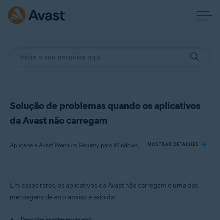
Solução de problemas quando os aplicativos
da Avast não carregam
Aplica-se a Avast Premium Security para Windows, Avast Free Antivirus para Windows, Avast SecureLine VPN para Windows, Avast Cleanup Premium para Windows, Avast AntiTrack Premium para Windows, Avast Driver Updater para Windows, Avast BreachGuard para Windows
MOSTRAR DETALHES
Produtos:
Em casos raros, os aplicativos da Avast não carregam e uma das
Avast Premium Security 23.x para Windows
mensagens de erro abaixo é exibida:
Avast Free Antivirus 23.x para Windows
Avast SecureLine VPN 5.x para Windows
Desculpe, aconteceu um erro