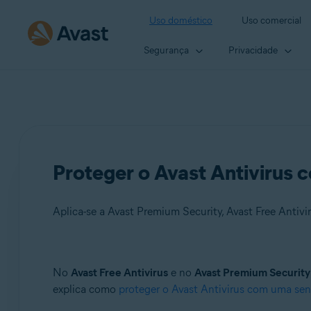
Uso doméstico
Uso comercial
Segurança
Privacidade
Proteger o Avast Antivirus
Aplica-se a Avast Premium Security, Avast Free Antivi
Produtos:
No
Avast Free Antivirus
e no
Avast Premium Security
explica como
proteger o Avast Antivirus com uma se
Avast Premium Security
Avast Free Antivirus