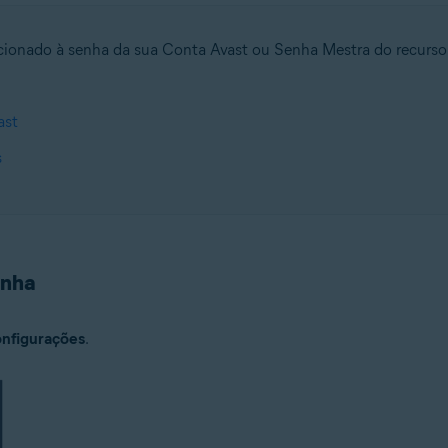
cionado à senha da sua Conta Avast ou Senha Mestra do recurso
ast
s
enha
nfigurações
.