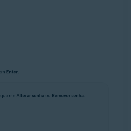
r em
Enter
.
lique em
Alterar senha
ou
Remover senha
.