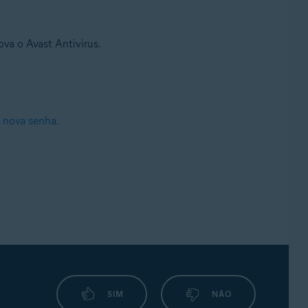
va o Avast Antivirus.
a nova senha
.
SIM
NÃO