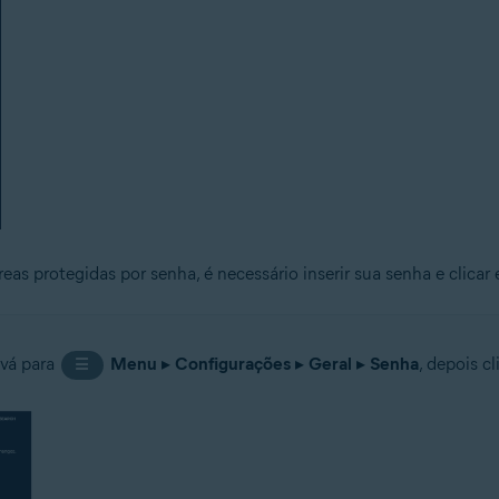
reas protegidas por senha, é necessário inserir sua senha e clica
 vá para
Menu
▸
Configurações
▸
Geral
▸
Senha
, depois c
☰