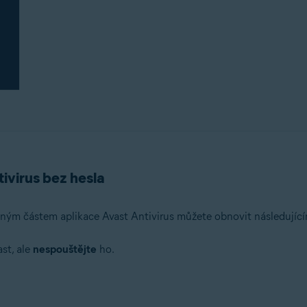
tivirus bez hesla
ěným částem aplikace Avast Antivirus můžete obnovit následují
st, ale
nespouštějte
ho.