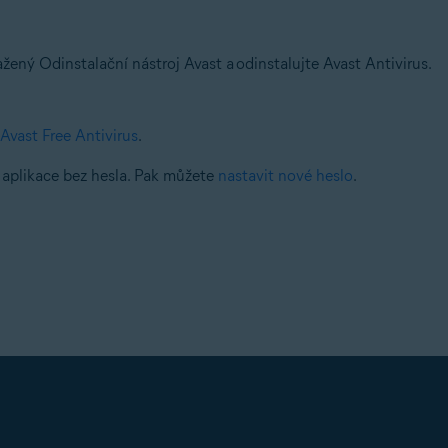
ný Odinstalační nástroj Avast a odinstalujte Avast Antivirus.
Avast Free Antivirus
.
o aplikace bez hesla. Pak můžete
nastavit nové heslo
.