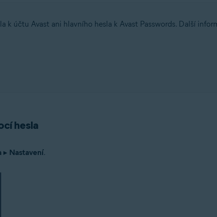
a k účtu Avast ani hlavního hesla k Avast Passwords. Další infor
cí hesla
a
▸
Nastavení
.