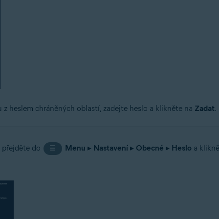
u z heslem chráněných oblastí, zadejte heslo a klikněte na
Zadat
.
, přejděte do
Menu
▸
Nastavení
▸
Obecné
▸
Heslo
a klikn
☰