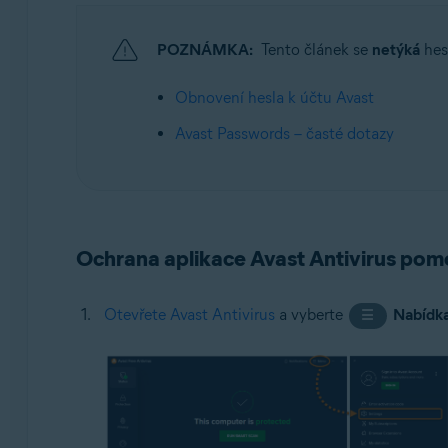
Operační systémy:
POZNÁMKA:
Tento článek se
netýká
hesl
Windows
Obnovení hesla k účtu Avast
Avast Passwords – časté dotazy
Ochrana aplikace Avast Antivirus pomo
Otevřete Avast Antivirus
a vyberte
Nabídk
☰