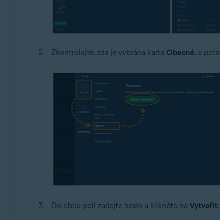
Zkontrolujte, zda je vybrána karta
Obecné
, a pot
Do obou polí zadejte heslo a klikněte na
Vytvořit
.