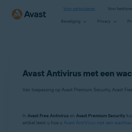
Voor particulieren
Voor bedrijve
Beveiliging
Privacy
Pr
Avast Antivirus met een w
Van toepassing op Avast Premium Security, Avast Free
Producten:
In
Avast Free Antivirus
en
Avast Premium Security
kun
artikel leest u hoe u
Avast AntiVirus met een wachtw
Avast Premium Security
Avast Free Antivirus