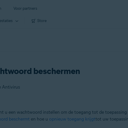
n
Voor partners
estaties
Store
achtwoord beschermen
 Antivirus
t u een wachtwoord instellen om de toegang tot de toepassing e
oord beschermt
en hoe u
opnieuw toegang krijgt
tot uw toepassi