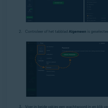
Controleer of het tabblad
Algemeen
is geselecte
Voer in beide vakjes een wachtwoord in en klik v