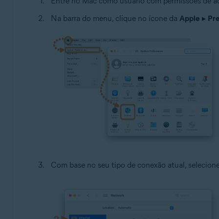
Entre no Mac como usuário com permissões de ad
Na barra do menu, clique no ícone da
Apple
▸
Pre
Com base no seu tipo de conexão atual, selecion