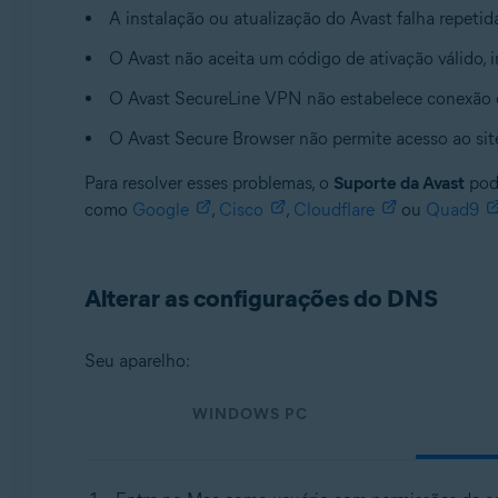
Sistemas operacionais:
A instalação ou atualização do Avast falha repeti
Todas as plataformas compatíveis
O Avast não aceita um código de ativação válido, 
O Avast SecureLine VPN não estabelece conexão c
O Avast Secure Browser não permite acesso ao sit
Para resolver esses problemas, o
Suporte da Avast
pode
como
Google
,
Cisco
,
Cloudflare
ou
Quad9
Alterar as configurações do DNS
Seu aparelho:
WINDOWS PC