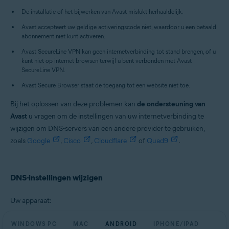
Alle ondersteunde platforms
De installatie of het bijwerken van Avast mislukt herhaaldelijk.
Avast accepteert uw geldige activeringscode niet, waardoor u een betaald
abonnement niet kunt activeren.
Avast SecureLine VPN kan geen internetverbinding tot stand brengen, of u
kunt niet op internet browsen terwijl u bent verbonden met Avast
SecureLine VPN.
Avast Secure Browser staat de toegang tot een website niet toe.
Bij het oplossen van deze problemen kan
de ondersteuning van
Avast
u vragen om de instellingen van uw internetverbinding te
wijzigen om DNS-servers van een andere provider te gebruiken,
zoals
Google
,
Cisco
,
Cloudflare
of
Quad9
.
DNS-instellingen wijzigen
Uw apparaat:
WINDOWS PC
MAC
ANDROID
IPHONE/IPAD