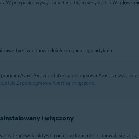
us
. W przypadku wystąpienia tego błędu w systemie Windows m
tion
tion — wersja 32-/64-bitowa
/64-bitowa
ami zawartymi w odpowiednich sekcjach tego artykułu.
64-bitowa
ssional / Enterprise / Ultimate — z dodatkiem Service Pack 1 z pakietem 
e program Avast Antivirus lub Zapora ogniowa Avast są wyłączone
irus lub Zapora ogniowa Avast są wyłączone.
zainstalowany i włączony
owany i zapewnia aktywną ochronę komputera, upewnij się, że są