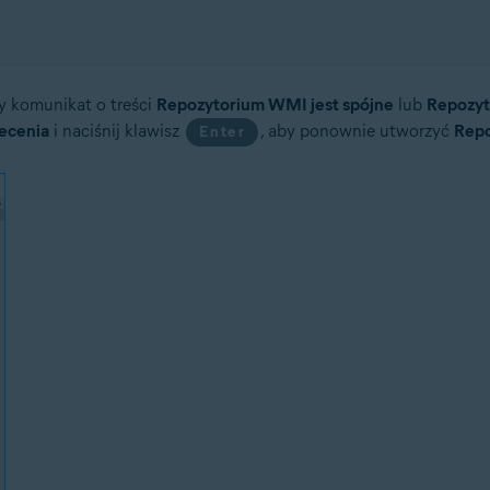
y komunikat o treści
Repozytorium WMI jest spójne
lub
Repozy
lecenia
i naciśnij klawisz
, aby ponownie utworzyć
Rep
Enter