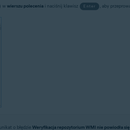
w
wierszu polecenia
i naciśnij klawisz
, aby przeprow
Enter
unikat o błędzie
Weryfikacja repozytorium WMI nie powiodła 