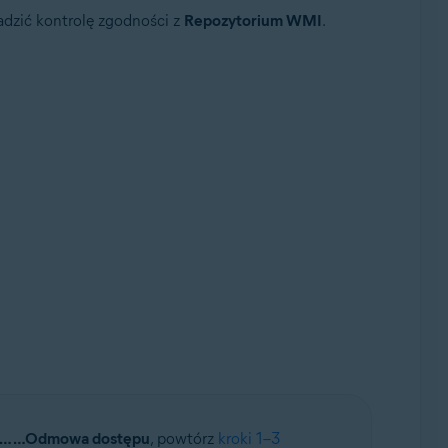
adzić kontrolę zgodności z
Repozytorium WMI
.
się… …Odmowa dostępu
, powtórz
kroki 1–3