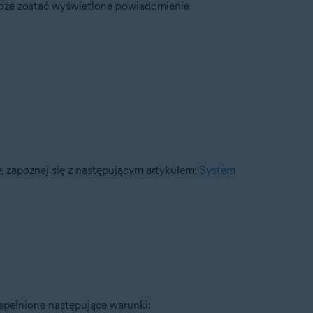
oże zostać wyświetlone powiadomienie
aktualizacji Convenient Rollup, wersja 32-/64-bitowa
, zapoznaj się z następującym artykułem:
System
 spełnione następujące warunki: