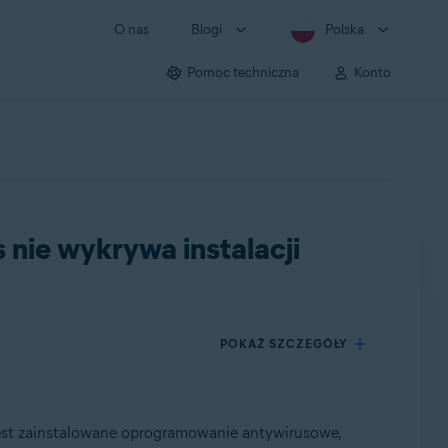
O nas
Blogi
Polska
Pomoc techniczna
Konto
ie wykrywa instalacji
POKAŻ SZCZEGÓŁY
jest zainstalowane oprogramowanie antywirusowe,