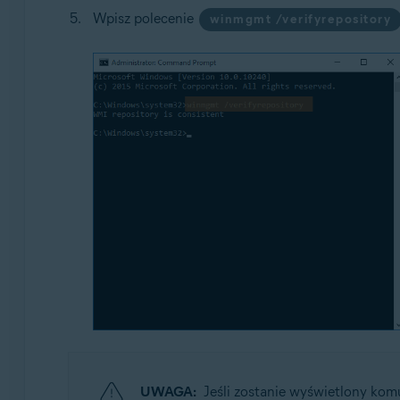
Wpisz polecenie
winmgmt /verifyrepository
UWAGA:
Jeśli zostanie wyświetlony kom