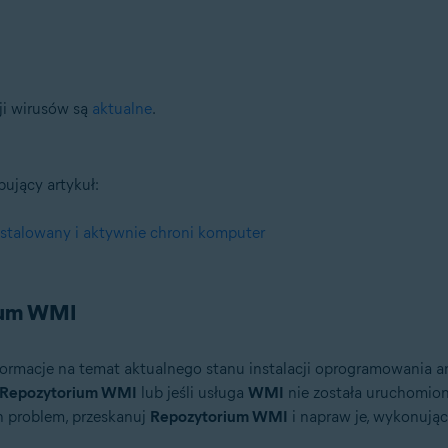
ji wirusów są
aktualne
.
pujący artykuł:
instalowany i aktywnie chroni komputer
rium WMI
formacje na temat aktualnego stanu instalacji oprogramowania 
Repozytorium WMI
lub jeśli usługa
WMI
nie została uruchomio
n problem, przeskanuj
Repozytorium WMI
i napraw je, wykonując