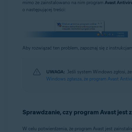
mimo że zainstalowano na nim program
Avast Antivir
Avast Premium Security 22.x na Windowsa
o następującej treści:
Avast Free Antivirus 22.x na Windowsa
Systemy operacyjne:
Microsoft Windows 11 Home / Pro / Enterprise / Educa
Microsoft Windows 10 Home / Pro / Enterprise / Educa
Microsoft Windows 8.1 / Pro / Enterprise — wersja 32-
Aby rozwiązać ten problem, zapoznaj się z instrukcj
Microsoft Windows 8 / Pro / Enterprise — wersja 32-/
Microsoft Windows 7 Home Basic / Home Premium / Profe
UWAGA:
Jeśli system Windows zgłosi, ż
Windows zgłasza, że program Avast Antiv
Sprawdzanie, czy program Avast jest 
W celu potwierdzenia, że program Avast jest zainstal