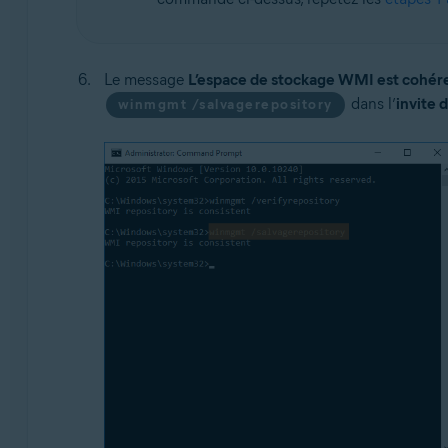
Le message
L’espace de stockage WMI est cohér
dans l’
invite
winmgmt /salvagerepository