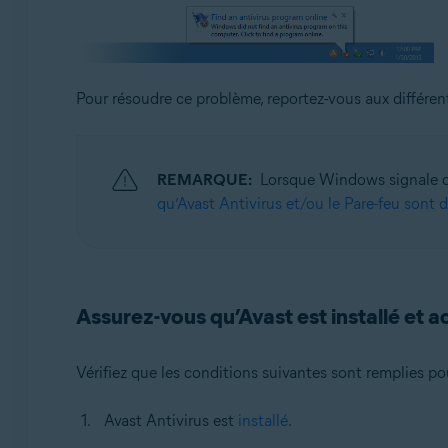
Systèmes d'exploitation:
Microsoft Windows 11 Famille/Pro/Entreprise/Éducati
Microsoft Windows 10 Famille/Pro/Entreprise/Éducatio
Pour résoudre ce problème, reportez-vous aux différent
Microsoft Windows 8.1/Professionnel/Entreprise (32/64
Microsoft Windows 8/Professionnel/Entreprise (32/64 
Microsoft Windows 7 Édition Familiale Basique/Édition
REMARQUE:
Lorsque Windows signale qu’
(32/64 bits)
qu’Avast Antivirus et/ou le Pare-feu sont 
Assurez-vous qu’Avast est installé et ac
Vérifiez que les conditions suivantes sont remplies po
Avast Antivirus est
installé
.