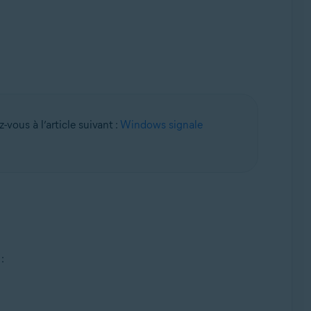
ack 1 avec mise à jour cumulative de commodité
vous à l’article suivant :
Windows signale
: