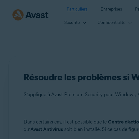
Particuliers
Entreprises
Pa
Sécurité
Confidentialité
Résoudre les problèmes si Wi
S’applique à Avast Premium Security pour Windows, 
Produits:
Dans certains cas, il est possible que le
Centre d’acti
qu’
Avast Antivirus
soit bien installé. Si ce cas de figu
Avast Premium Security 22.x pour Windows
Avast Antivirus Gratuit 22.x pour Windows