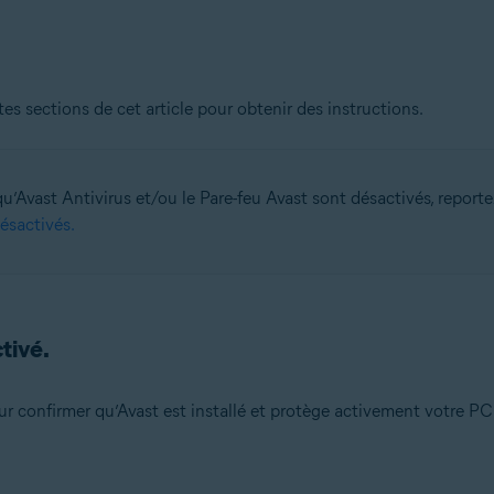
on
n (32/64 bits)
es sections de cet article pour obtenir des instructions.
 bits)
bits)
 Familiale Premium/Professionnel/Entreprise/Édition Intégrale - Service P
Avast Antivirus et/ou le Pare-feu Avast sont désactivés, reportez-
désactivés.
tivé.
ur confirmer qu’Avast est installé et protège activement votre PC 