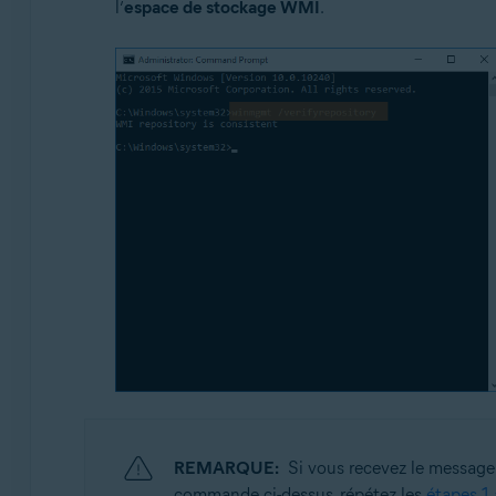
l’
espace de stockage WMI
.
REMARQUE:
Si vous recevez le message
commande ci-dessus, répétez les
étapes 1 